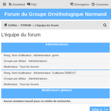
Smartfeed
FAQ
S’enregistrer
Connexion
Forum du Groupe Ornithologique Normand
R
GONm
FORUM
L’équipe du forum
e
L’équipe du forum
c
h
Administrateurs
e
r
Rang, Nom d’utilisateur
Administrateur
gonm
c
Groupe par défaut
Administrateurs
Modérateur
Tous les forums
h
e
Rang, Nom d’utilisateur
Administrateur
Guillaume DEBOUT
Groupe par défaut
Administrateurs
r
Modérateur
Tous les forums
Modérateurs globaux
Aucun membre trouvé pour ce critère de recherche.
Aller à