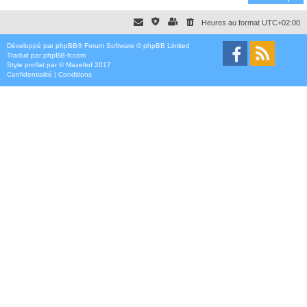
Heures au format
UTC+02:00
Développé par
phpBB
® Forum Software © phpBB Limited
Traduit par
phpBB-fr.com
Style
proflat
par ©
Mazeltof
2017
Confidentialité
|
Conditions