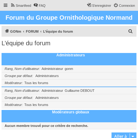
Smartfeed
FAQ
S’enregistrer
Connexion
Forum du Groupe Ornithologique Normand
R
GONm
FORUM
L’équipe du forum
e
L’équipe du forum
c
h
Administrateurs
e
r
Rang, Nom d’utilisateur
Administrateur
gonm
c
Groupe par défaut
Administrateurs
Modérateur
Tous les forums
h
e
Rang, Nom d’utilisateur
Administrateur
Guillaume DEBOUT
Groupe par défaut
Administrateurs
r
Modérateur
Tous les forums
Modérateurs globaux
Aucun membre trouvé pour ce critère de recherche.
Aller à