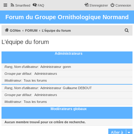
Smartfeed
FAQ
S’enregistrer
Connexion
Forum du Groupe Ornithologique Normand
R
GONm
FORUM
L’équipe du forum
e
L’équipe du forum
c
h
Administrateurs
e
r
Rang, Nom d’utilisateur
Administrateur
gonm
c
Groupe par défaut
Administrateurs
Modérateur
Tous les forums
h
e
Rang, Nom d’utilisateur
Administrateur
Guillaume DEBOUT
Groupe par défaut
Administrateurs
r
Modérateur
Tous les forums
Modérateurs globaux
Aucun membre trouvé pour ce critère de recherche.
Aller à