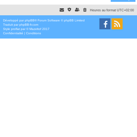
Heures au format
UTC+02:00
Développé par
phpBB
® Forum Software © phpBB Limited
Traduit par
phpBB-fr.com
Style
proflat
par ©
Mazeltof
2017
Confidentialité
|
Conditions