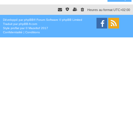
Heures au format
UTC+02:00
Développé par
phpBB
® Forum Software © phpBB Limited
Traduit par
phpBB-fr.com
Style
proflat
par ©
Mazeltof
2017
Confidentialité
|
Conditions