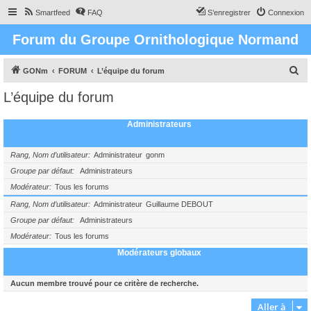
Smartfeed
FAQ
S’enregistrer
Connexion
Forum du Groupe Ornithologique Normand
R
GONm
FORUM
L’équipe du forum
e
L’équipe du forum
c
h
Administrateurs
e
r
Rang, Nom d’utilisateur
Administrateur
gonm
c
Groupe par défaut
Administrateurs
Modérateur
Tous les forums
h
e
Rang, Nom d’utilisateur
Administrateur
Guillaume DEBOUT
Groupe par défaut
Administrateurs
r
Modérateur
Tous les forums
Modérateurs globaux
Aucun membre trouvé pour ce critère de recherche.
Aller à