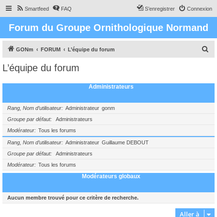
Smartfeed
FAQ
S’enregistrer
Connexion
Forum du Groupe Ornithologique Normand
R
GONm
FORUM
L’équipe du forum
e
L’équipe du forum
c
h
Administrateurs
e
r
Rang, Nom d’utilisateur
Administrateur
gonm
c
Groupe par défaut
Administrateurs
Modérateur
Tous les forums
h
e
Rang, Nom d’utilisateur
Administrateur
Guillaume DEBOUT
Groupe par défaut
Administrateurs
r
Modérateur
Tous les forums
Modérateurs globaux
Aucun membre trouvé pour ce critère de recherche.
Aller à