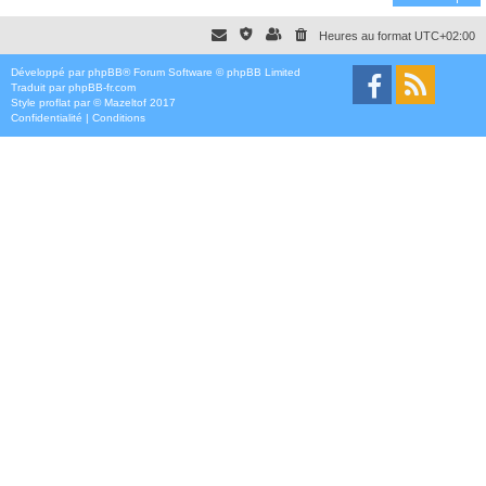
Heures au format
UTC+02:00
Développé par
phpBB
® Forum Software © phpBB Limited
Traduit par
phpBB-fr.com
Style
proflat
par ©
Mazeltof
2017
Confidentialité
|
Conditions