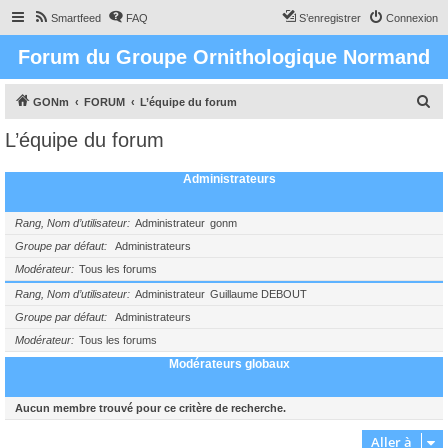
Smartfeed
FAQ
S’enregistrer
Connexion
Forum du Groupe Ornithologique Normand
R
GONm
FORUM
L’équipe du forum
e
L’équipe du forum
c
h
Administrateurs
e
r
Rang, Nom d’utilisateur
Administrateur
gonm
c
Groupe par défaut
Administrateurs
Modérateur
Tous les forums
h
e
Rang, Nom d’utilisateur
Administrateur
Guillaume DEBOUT
Groupe par défaut
Administrateurs
r
Modérateur
Tous les forums
Modérateurs globaux
Aucun membre trouvé pour ce critère de recherche.
Aller à