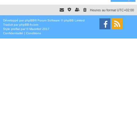
Heures au format
UTC+02:00
Développé par
phpBB
® Forum Software © phpBB Limited
Traduit par
phpBB-fr.com
Style
proflat
par ©
Mazeltof
2017
Confidentialité
|
Conditions