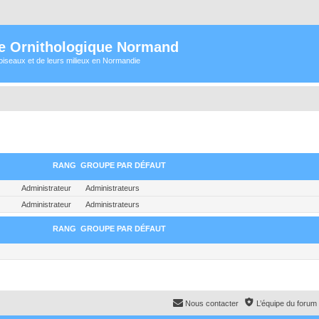
e Ornithologique Normand
oiseaux et de leurs milieux en Normandie
RANG
GROUPE PAR DÉFAUT
Administrateur
Administrateurs
Administrateur
Administrateurs
RANG
GROUPE PAR DÉFAUT
Nous contacter
L’équipe du forum