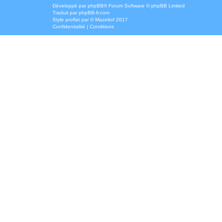
Développé par
phpBB
® Forum Software © phpBB Limited
Traduit par
phpBB-fr.com
Style
proflat
par ©
Mazeltof
2017
Confidentialité
|
Conditions