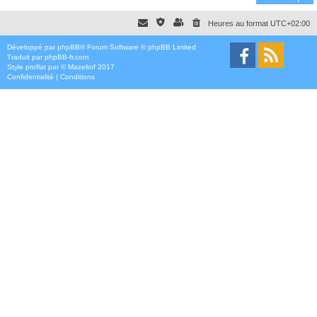
Heures au format
UTC+02:00
Développé par
phpBB
® Forum Software © phpBB Limited
Traduit par
phpBB-fr.com
Style
proflat
par ©
Mazeltof
2017
Confidentialité
|
Conditions