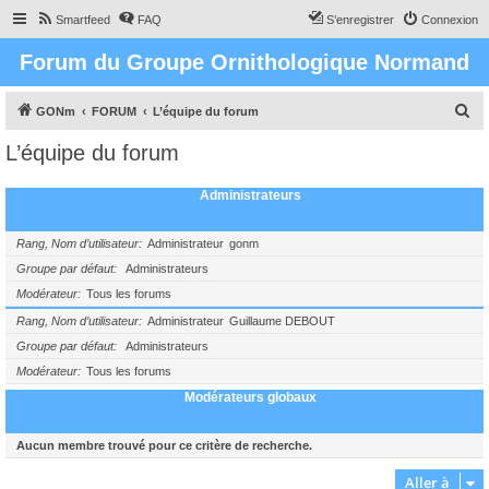
Smartfeed
FAQ
S’enregistrer
Connexion
Forum du Groupe Ornithologique Normand
R
GONm
FORUM
L’équipe du forum
e
L’équipe du forum
c
h
Administrateurs
e
r
Rang, Nom d’utilisateur
Administrateur
gonm
c
Groupe par défaut
Administrateurs
Modérateur
Tous les forums
h
e
Rang, Nom d’utilisateur
Administrateur
Guillaume DEBOUT
Groupe par défaut
Administrateurs
r
Modérateur
Tous les forums
Modérateurs globaux
Aucun membre trouvé pour ce critère de recherche.
Aller à