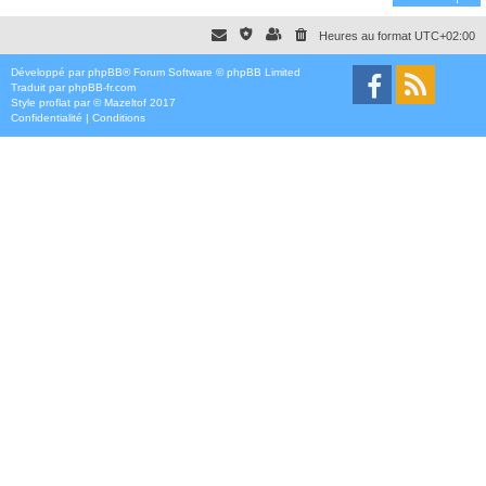
Heures au format
UTC+02:00
Développé par
phpBB
® Forum Software © phpBB Limited
Traduit par
phpBB-fr.com
Style
proflat
par ©
Mazeltof
2017
Confidentialité
|
Conditions