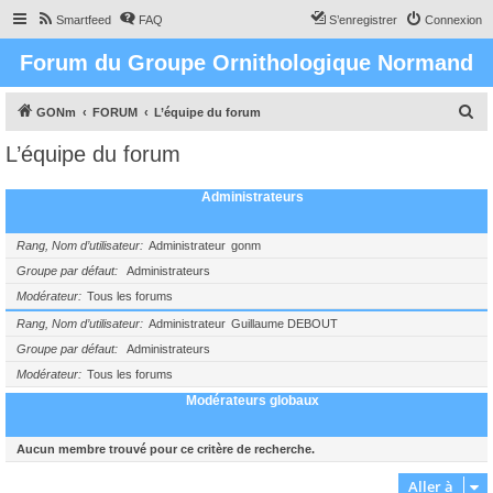
Smartfeed
FAQ
S’enregistrer
Connexion
Forum du Groupe Ornithologique Normand
R
GONm
FORUM
L’équipe du forum
e
L’équipe du forum
c
h
Administrateurs
e
r
Rang, Nom d’utilisateur
Administrateur
gonm
c
Groupe par défaut
Administrateurs
Modérateur
Tous les forums
h
e
Rang, Nom d’utilisateur
Administrateur
Guillaume DEBOUT
Groupe par défaut
Administrateurs
r
Modérateur
Tous les forums
Modérateurs globaux
Aucun membre trouvé pour ce critère de recherche.
Aller à