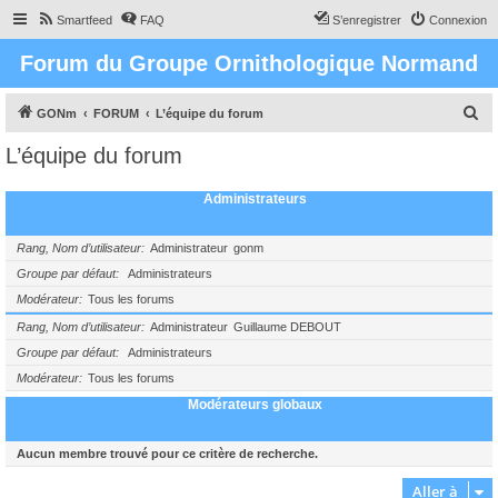
Smartfeed
FAQ
S’enregistrer
Connexion
Forum du Groupe Ornithologique Normand
R
GONm
FORUM
L’équipe du forum
e
L’équipe du forum
c
h
Administrateurs
e
r
Rang, Nom d’utilisateur
Administrateur
gonm
c
Groupe par défaut
Administrateurs
Modérateur
Tous les forums
h
e
Rang, Nom d’utilisateur
Administrateur
Guillaume DEBOUT
Groupe par défaut
Administrateurs
r
Modérateur
Tous les forums
Modérateurs globaux
Aucun membre trouvé pour ce critère de recherche.
Aller à