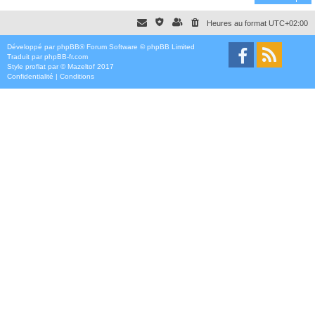
Heures au format
UTC+02:00
Développé par
phpBB
® Forum Software © phpBB Limited
Traduit par
phpBB-fr.com
Style
proflat
par ©
Mazeltof
2017
Confidentialité
|
Conditions