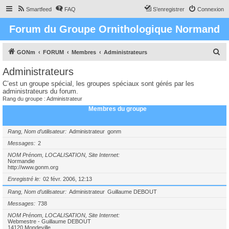
Smartfeed
FAQ
S’enregistrer
Connexion
Forum du Groupe Ornithologique Normand
R
GONm
FORUM
Membres
Administrateurs
e
Administrateurs
c
C’est un groupe spécial, les groupes spéciaux sont gérés par les
h
administrateurs du forum.
Rang du groupe : Administrateur
e
Membres du groupe
r
c
Rang, Nom d’utilisateur
Administrateur
gonm
h
Messages
2
e
NOM Prénom, LOCALISATION, Site Internet
Normandie
r
http://www.gonm.org
Enregistré le
02 févr. 2006, 12:13
Rang, Nom d’utilisateur
Administrateur
Guillaume DEBOUT
Messages
738
NOM Prénom, LOCALISATION, Site Internet
Webmestre - Guillaume DEBOUT
14120 Mondeville