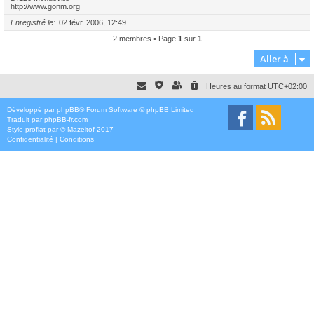
http://www.gonm.org
Enregistré le
02 févr. 2006, 12:49
2 membres • Page
1
sur
1
Aller à
Heures au format
UTC+02:00
Développé par
phpBB
® Forum Software © phpBB Limited
Traduit par
phpBB-fr.com
Style
proflat
par ©
Mazeltof
2017
Confidentialité
|
Conditions