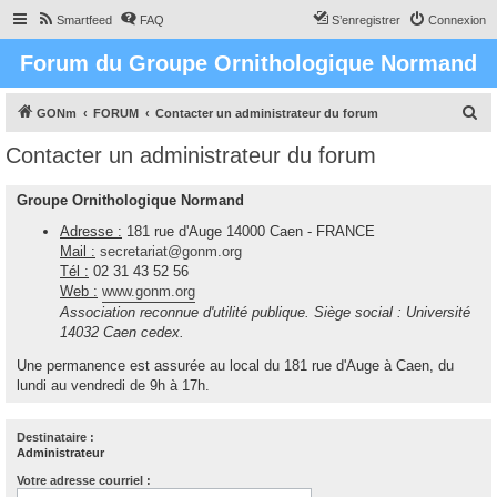
Smartfeed
FAQ
S’enregistrer
Connexion
Forum du Groupe Ornithologique Normand
R
GONm
FORUM
Contacter un administrateur du forum
e
Contacter un administrateur du forum
c
h
Groupe Ornithologique Normand
e
Adresse :
181 rue d'Auge 14000 Caen - FRANCE
r
Mail :
secretariat@gonm.org
Tél :
02 31 43 52 56
c
Web :
www.gonm.org
h
Association reconnue d'utilité publique. Siège social : Université
e
14032 Caen cedex.
r
Une permanence est assurée au local du 181 rue d'Auge à Caen, du
lundi au vendredi de 9h à 17h.
Destinataire :
Administrateur
Votre adresse courriel :