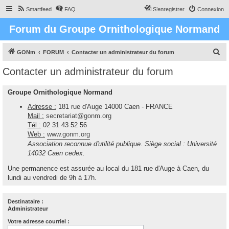
Smartfeed
FAQ
S’enregistrer
Connexion
Forum du Groupe Ornithologique Normand
R
GONm
FORUM
Contacter un administrateur du forum
e
Contacter un administrateur du forum
c
h
Groupe Ornithologique Normand
e
Adresse :
181 rue d'Auge 14000 Caen - FRANCE
r
Mail :
secretariat@gonm.org
Tél :
02 31 43 52 56
c
Web :
www.gonm.org
h
Association reconnue d'utilité publique. Siège social : Université
e
14032 Caen cedex.
r
Une permanence est assurée au local du 181 rue d'Auge à Caen, du
lundi au vendredi de 9h à 17h.
Destinataire :
Administrateur
Votre adresse courriel :