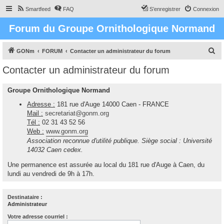
Smartfeed
FAQ
S’enregistrer
Connexion
Forum du Groupe Ornithologique Normand
R
GONm
FORUM
Contacter un administrateur du forum
e
Contacter un administrateur du forum
c
h
Groupe Ornithologique Normand
e
Adresse :
181 rue d'Auge 14000 Caen - FRANCE
r
Mail :
secretariat@gonm.org
Tél :
02 31 43 52 56
c
Web :
www.gonm.org
h
Association reconnue d'utilité publique. Siège social : Université
e
14032 Caen cedex.
r
Une permanence est assurée au local du 181 rue d'Auge à Caen, du
lundi au vendredi de 9h à 17h.
Destinataire :
Administrateur
Votre adresse courriel :