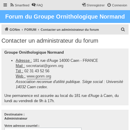
Smartfeed
FAQ
S’enregistrer
Connexion
Forum du Groupe Ornithologique Normand
R
GONm
FORUM
Contacter un administrateur du forum
e
Contacter un administrateur du forum
c
h
Groupe Ornithologique Normand
e
Adresse :
181 rue d'Auge 14000 Caen - FRANCE
r
Mail :
secretariat@gonm.org
Tél :
02 31 43 52 56
c
Web :
www.gonm.org
h
Association reconnue d'utilité publique. Siège social : Université
e
14032 Caen cedex.
r
Une permanence est assurée au local du 181 rue d'Auge à Caen, du
lundi au vendredi de 9h à 17h.
Destinataire :
Administrateur
Votre adresse courriel :