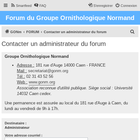
Smartfeed
FAQ
S’enregistrer
Connexion
Forum du Groupe Ornithologique Normand
R
GONm
FORUM
Contacter un administrateur du forum
e
Contacter un administrateur du forum
c
h
Groupe Ornithologique Normand
e
Adresse :
181 rue d'Auge 14000 Caen - FRANCE
r
Mail :
secretariat@gonm.org
Tél :
02 31 43 52 56
c
Web :
www.gonm.org
h
Association reconnue d'utilité publique. Siège social : Université
e
14032 Caen cedex.
r
Une permanence est assurée au local du 181 rue d'Auge à Caen, du
lundi au vendredi de 9h à 17h.
Destinataire :
Administrateur
Votre adresse courriel :