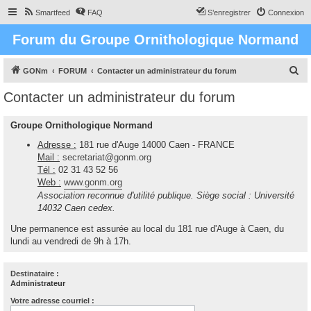
Smartfeed
FAQ
S’enregistrer
Connexion
Forum du Groupe Ornithologique Normand
R
GONm
FORUM
Contacter un administrateur du forum
e
Contacter un administrateur du forum
c
h
Groupe Ornithologique Normand
e
Adresse :
181 rue d'Auge 14000 Caen - FRANCE
r
Mail :
secretariat@gonm.org
Tél :
02 31 43 52 56
c
Web :
www.gonm.org
h
Association reconnue d'utilité publique. Siège social : Université
e
14032 Caen cedex.
r
Une permanence est assurée au local du 181 rue d'Auge à Caen, du
lundi au vendredi de 9h à 17h.
Destinataire :
Administrateur
Votre adresse courriel :