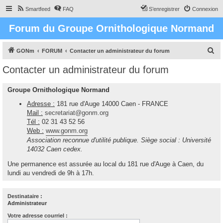
Smartfeed
FAQ
S’enregistrer
Connexion
Forum du Groupe Ornithologique Normand
R
GONm
FORUM
Contacter un administrateur du forum
e
Contacter un administrateur du forum
c
h
Groupe Ornithologique Normand
e
Adresse :
181 rue d'Auge 14000 Caen - FRANCE
r
Mail :
secretariat@gonm.org
Tél :
02 31 43 52 56
c
Web :
www.gonm.org
h
Association reconnue d'utilité publique. Siège social : Université
e
14032 Caen cedex.
r
Une permanence est assurée au local du 181 rue d'Auge à Caen, du
lundi au vendredi de 9h à 17h.
Destinataire :
Administrateur
Votre adresse courriel :