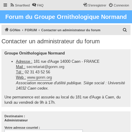
Smartfeed
FAQ
S’enregistrer
Connexion
Forum du Groupe Ornithologique Normand
R
GONm
FORUM
Contacter un administrateur du forum
e
Contacter un administrateur du forum
c
h
Groupe Ornithologique Normand
e
Adresse :
181 rue d'Auge 14000 Caen - FRANCE
r
Mail :
secretariat@gonm.org
Tél :
02 31 43 52 56
c
Web :
www.gonm.org
h
Association reconnue d'utilité publique. Siège social : Université
e
14032 Caen cedex.
r
Une permanence est assurée au local du 181 rue d'Auge à Caen, du
lundi au vendredi de 9h à 17h.
Destinataire :
Administrateur
Votre adresse courriel :