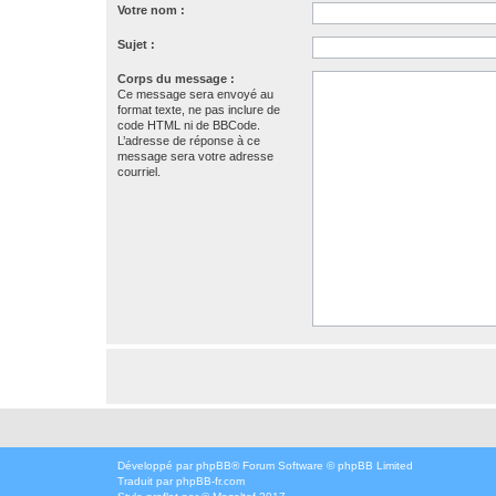
Votre nom :
Sujet :
Corps du message :
Ce message sera envoyé au
format texte, ne pas inclure de
code HTML ni de BBCode.
L’adresse de réponse à ce
message sera votre adresse
courriel.
Développé par
phpBB
® Forum Software © phpBB Limited
Traduit par
phpBB-fr.com