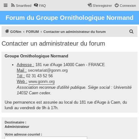
Smartfeed
FAQ
S’enregistrer
Connexion
Forum du Groupe Ornithologique Normand
R
GONm
FORUM
Contacter un administrateur du forum
e
Contacter un administrateur du forum
c
h
Groupe Ornithologique Normand
e
Adresse :
181 rue d'Auge 14000 Caen - FRANCE
r
Mail :
secretariat@gonm.org
Tél :
02 31 43 52 56
c
Web :
www.gonm.org
h
Association reconnue d'utilité publique. Siège social : Université
e
14032 Caen cedex.
r
Une permanence est assurée au local du 181 rue d'Auge à Caen, du
lundi au vendredi de 9h à 17h.
Destinataire :
Administrateur
Votre adresse courriel :