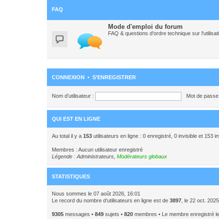
FAQ
Mode d'emploi du forum
FAQ & questions d'ordre technique sur l'utili
CONNEXION
•
S’ENREGISTRER
Nom d’utilisateur :
Mot de passe 
QUI EST EN LIGNE
Au total il y a
153
utilisateurs en ligne : 0 enregistré, 0 invisible et 153 
Membres : Aucun utilisateur enregistré
Légende :
Administrateurs
,
Modérateurs globaux
STATISTIQUES
Nous sommes le 07 août 2026, 16:01
Le record du nombre d’utilisateurs en ligne est de
3897
, le 22 oct. 202
9305
messages •
849
sujets •
820
membres • Le membre enregistré le