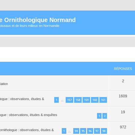
e Ornithologique Normand
oiseaux et de leurs milieux en Normandie
RÉPONSES
2
iation
1609
ologue : observations, études &
1
157
158
159
160
161
…
19
ologue : observations, études & enquêtes
1
2
972
'ornithologue : observations, études &
1
94
95
96
97
98
…