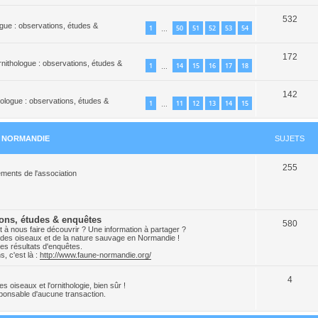
532
logue : observations, études &
1
50
51
52
53
54
…
172
ornithologue : observations, études &
1
14
15
16
17
18
…
142
thologue : observations, études &
1
11
12
13
14
15
…
N NORMANDIE
SUJETS
255
ments de l'association
ions, études & enquêtes
580
 à nous faire découvrir ? Une information à partager ?
ion des oiseaux et de la nature sauvage en Normandie !
es résultats d'enquêtes.
, c'est là :
http://www.faune-normandie.org/
4
 oiseaux et l'ornithologie, bien sûr !
onsable d'aucune transaction.