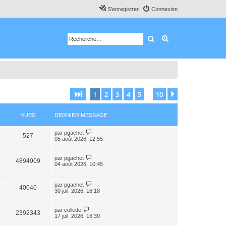
S’enregistrer
Connexion
Rechercher
Recherche avancé
1
2
3
4
5
10
Page
1
sur
10
Suivante
…
VUES
DERNIER MESSAGE
par
pgachet
527
05 août 2026, 12:55
par
pgachet
4894909
04 août 2026, 10:45
par
pgachet
40040
30 juil. 2026, 16:18
par
collette
2392343
17 juil. 2026, 16:39