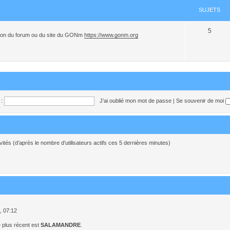
SUJETS
5
sation du forum ou du site du GONm
https://www.gonm.org
:
J’ai oublié mon mot de passe
|
Se souvenir de moi
invités (d’après le nombre d’utilisateurs actifs ces 5 dernières minutes)
5, 07:12
 plus récent est
SALAMANDRE
.