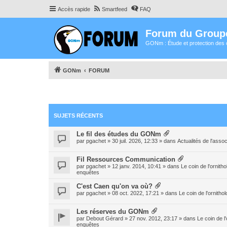
Accès rapide
Smartfeed
FAQ
Forum du Group
GONm : Étude et protection des 
GONm
FORUM
SUJETS RÉCENTS
Le fil des études du GONm
par
pgachet
» 30 juil. 2026, 12:33 » dans
Actualités de l'assoc
Fil Ressources Communication
par
pgachet
» 12 janv. 2014, 10:41 » dans
Le coin de l'ornith
enquêtes
C'est Caen qu'on va où?
par
pgachet
» 08 oct. 2022, 17:21 » dans
Le coin de l'ornith
Les réserves du GONm
par
Debout Gérard
» 27 nov. 2012, 23:17 » dans
Le coin de l
enquêtes