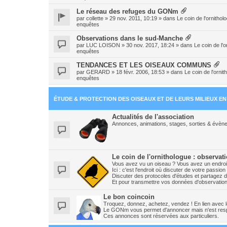
Le réseau des refuges du GONm
par
collette
» 29 nov. 2011, 10:19 » dans
Le coin de l'ornitho
enquêtes
Observations dans le sud-Manche
par
LUC LOISON
» 30 nov. 2017, 18:24 » dans
Le coin de l'
enquêtes
TENDANCES ET LES OISEAUX COMMUNS
par
GERARD
» 18 févr. 2006, 18:53 » dans
Le coin de l'orni
enquêtes
ÉTUDE & PROTECTION DES OISEAUX ET DE LEURS MILIEUX E
Actualités de l'association
Annonces, animations, stages, sorties & évène
Le coin de l'ornithologue : observat
Vous avez vu un oiseau ? Vous avez un endroit
Ici : c'est l'endroit où discuter de votre pass
Discuter des protocoles d'études et partagez d
Et pour transmettre vos données d'observations
Le bon coincoin
Troquez, donnez, achetez, vendez ! En lien avec les
Le GONm vous permet d'annoncer mais n'est resp
Ces annonces sont réservées aux particuliers.