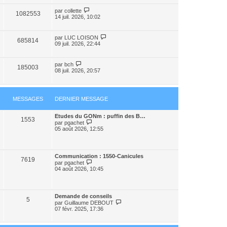
par
collette
1082553
14 juil. 2026, 10:02
par
LUC LOISON
685814
09 juil. 2026, 22:44
par
bch
185003
08 juil. 2026, 20:57
MESSAGES
DERNIER MESSAGE
Etudes du GONm : puffin des B…
1553
V
par
pgachet
o
05 août 2026, 12:55
i
r
l
e
Communication : 1550-Canicules
d
7619
V
par
pgachet
e
o
04 août 2026, 10:45
r
i
n
r
i
l
e
e
r
Demande de conseils
d
5
m
V
par
Guillaume DEBOUT
e
e
o
07 févr. 2025, 17:36
r
s
i
n
s
r
i
a
l