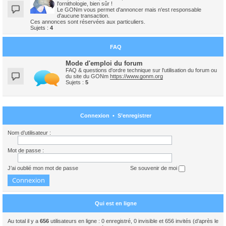
l'ornithologie, bien sûr !
Le GONm vous permet d'annoncer mais n'est responsable
d'aucune transaction.
Ces annonces sont réservées aux particuliers.
Sujets :
4
FAQ
Mode d'emploi du forum
FAQ & questions d'ordre technique sur l'utilisation du forum ou
du site du GONm
https://www.gonm.org
Sujets :
5
Connexion
•
S’enregistrer
Nom d’utilisateur :
Mot de passe :
J’ai oublié mon mot de passe
Se souvenir de moi
Qui est en ligne
Au total il y a
656
utilisateurs en ligne : 0 enregistré, 0 invisible et 656 invités (d’après le