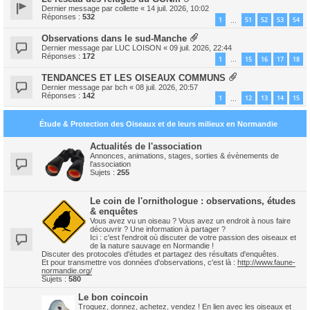
Dernier message par
collette
«
14 juil. 2026, 10:02
Réponses :
532
1
51
52
53
54
…
Observations dans le sud-Manche
Dernier message par
LUC LOISON
«
09 juil. 2026, 22:44
Réponses :
172
1
15
16
17
18
…
TENDANCES ET LES OISEAUX COMMUNS
Dernier message par
bch
«
08 juil. 2026, 20:57
Réponses :
142
1
12
13
14
15
…
Étude & Protection des Oiseaux et de leurs milieux en Normandie
Actualités de l'association
Annonces, animations, stages, sorties & évènements de
l'association
Sujets :
255
Le coin de l'ornithologue : observations, études
& enquêtes
Vous avez vu un oiseau ? Vous avez un endroit à nous faire
découvrir ? Une information à partager ?
Ici : c'est l'endroit où discuter de votre passion des oiseaux et
de la nature sauvage en Normandie !
Discuter des protocoles d'études et partagez des résultats d'enquêtes.
Et pour transmettre vos données d'observations, c'est là :
http://www.faune-
normandie.org/
Sujets :
580
Le bon coincoin
Troquez, donnez, achetez, vendez ! En lien avec les oiseaux et