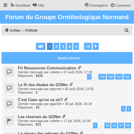
Smartfeed
FAQ
S’enregistrer
Connexion
Forum du Groupe Ornithologique Normand
R
GONm
FORUM
e
c
1
2
3
4
5
10
Page
1
sur
10
Suivante
…
h
Sujets récents
e
r
Fil Ressources Communication
Dernier message par
collette
«
07 août 2026, 17:30
c
Réponses :
1610
1
159
160
161
162
…
h
Le fil des études du GONm
e
Dernier message par
pgachet
«
05 août 2026, 12:55
Réponses :
2
r
C'est Caen qu'on va où?
Dernier message par
pgachet
«
30 juil. 2026, 16:18
Réponses :
19
1
2
Les réserves du GONm
Dernier message par
collette
«
17 juil. 2026, 16:39
Réponses :
972
1
95
96
97
98
…
Le réseau des refuges du GONm