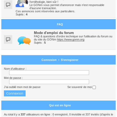
l'ornithologie, bien sûr !
Le GONm vous permet d'annoncer mais n'est responsable
d'aucune transaction.
Ces annonces sont réservées aux particuliers.
Sujets :
4
FAQ
Mode d'emploi du forum
FAQ & questions d'ordre technique sur l'utilisation du forum ou
du site du GONm
https://www.gonm.org
Sujets :
5
Connexion
•
S’enregistrer
Nom d’utilisateur :
Mot de passe :
J’ai oublié mon mot de passe
Se souvenir de moi
Qui est en ligne
Au total il y a
337
utilisateurs en ligne : 0 enregistré, 0 invisible et 337 invités (d’après le