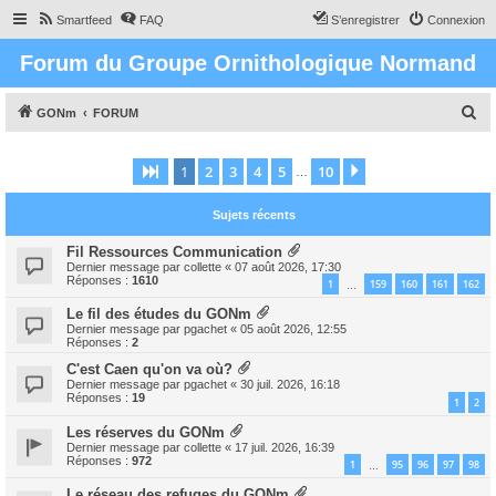
Smartfeed
FAQ
S’enregistrer
Connexion
Forum du Groupe Ornithologique Normand
R
GONm
FORUM
e
c
1
2
3
4
5
10
Page
1
sur
10
Suivante
…
h
Sujets récents
e
r
Fil Ressources Communication
Dernier message par
collette
«
07 août 2026, 17:30
c
Réponses :
1610
1
159
160
161
162
…
h
Le fil des études du GONm
e
Dernier message par
pgachet
«
05 août 2026, 12:55
Réponses :
2
r
C'est Caen qu'on va où?
Dernier message par
pgachet
«
30 juil. 2026, 16:18
Réponses :
19
1
2
Les réserves du GONm
Dernier message par
collette
«
17 juil. 2026, 16:39
Réponses :
972
1
95
96
97
98
…
Le réseau des refuges du GONm