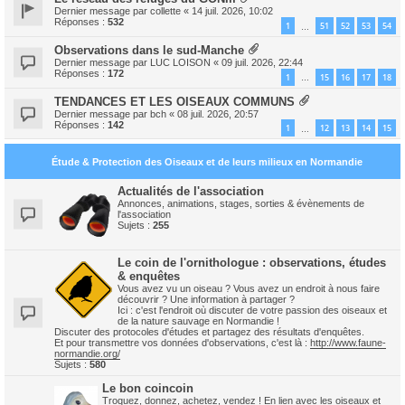
Dernier message par
collette
«
14 juil. 2026, 10:02
Réponses :
532
1
51
52
53
54
…
Observations dans le sud-Manche
Dernier message par
LUC LOISON
«
09 juil. 2026, 22:44
Réponses :
172
1
15
16
17
18
…
TENDANCES ET LES OISEAUX COMMUNS
Dernier message par
bch
«
08 juil. 2026, 20:57
Réponses :
142
1
12
13
14
15
…
Étude & Protection des Oiseaux et de leurs milieux en Normandie
Actualités de l'association
Annonces, animations, stages, sorties & évènements de
l'association
Sujets :
255
Le coin de l'ornithologue : observations, études
& enquêtes
Vous avez vu un oiseau ? Vous avez un endroit à nous faire
découvrir ? Une information à partager ?
Ici : c'est l'endroit où discuter de votre passion des oiseaux et
de la nature sauvage en Normandie !
Discuter des protocoles d'études et partagez des résultats d'enquêtes.
Et pour transmettre vos données d'observations, c'est là :
http://www.faune-
normandie.org/
Sujets :
580
Le bon coincoin
Troquez, donnez, achetez, vendez ! En lien avec les oiseaux et