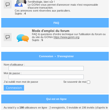
l'ornithologie, bien sûr !
Le GONm vous permet d'annoncer mais n'est responsable
d'aucune transaction.
Ces annonces sont réservées aux particuliers.
Sujets :
4
FAQ
Mode d'emploi du forum
FAQ & questions d'ordre technique sur l'utilisation du forum ou
du site du GONm
https://www.gonm.org
Sujets :
5
Connexion
•
S’enregistrer
Nom d’utilisateur :
Mot de passe :
J’ai oublié mon mot de passe
Se souvenir de moi
Qui est en ligne
Au total il y a
198
utilisateurs en ligne : 2 enregistrés, 0 invisible et 196 invités (d’après le