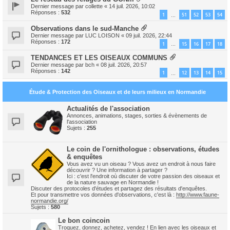
Dernier message par
collette
«
14 juil. 2026, 10:02
Réponses :
532
1
51
52
53
54
…
Observations dans le sud-Manche
Dernier message par
LUC LOISON
«
09 juil. 2026, 22:44
Réponses :
172
1
15
16
17
18
…
TENDANCES ET LES OISEAUX COMMUNS
Dernier message par
bch
«
08 juil. 2026, 20:57
Réponses :
142
1
12
13
14
15
…
Étude & Protection des Oiseaux et de leurs milieux en Normandie
Actualités de l'association
Annonces, animations, stages, sorties & évènements de
l'association
Sujets :
255
Le coin de l'ornithologue : observations, études
& enquêtes
Vous avez vu un oiseau ? Vous avez un endroit à nous faire
découvrir ? Une information à partager ?
Ici : c'est l'endroit où discuter de votre passion des oiseaux et
de la nature sauvage en Normandie !
Discuter des protocoles d'études et partagez des résultats d'enquêtes.
Et pour transmettre vos données d'observations, c'est là :
http://www.faune-
normandie.org/
Sujets :
580
Le bon coincoin
Troquez, donnez, achetez, vendez ! En lien avec les oiseaux et