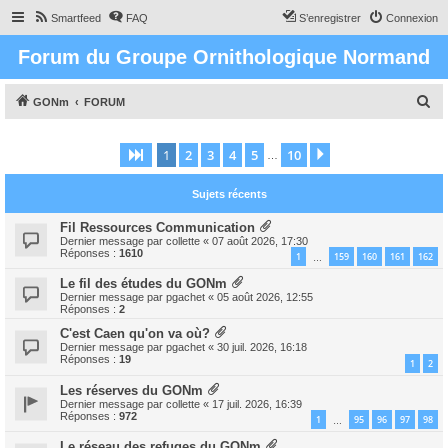
Smartfeed
FAQ
S’enregistrer
Connexion
Forum du Groupe Ornithologique Normand
R
GONm
FORUM
e
c
1
2
3
4
5
10
Page
1
sur
10
Suivante
…
h
Sujets récents
e
r
Fil Ressources Communication
Dernier message par
collette
«
07 août 2026, 17:30
c
Réponses :
1610
1
159
160
161
162
…
h
Le fil des études du GONm
e
Dernier message par
pgachet
«
05 août 2026, 12:55
Réponses :
2
r
C'est Caen qu'on va où?
Dernier message par
pgachet
«
30 juil. 2026, 16:18
Réponses :
19
1
2
Les réserves du GONm
Dernier message par
collette
«
17 juil. 2026, 16:39
Réponses :
972
1
95
96
97
98
…
Le réseau des refuges du GONm