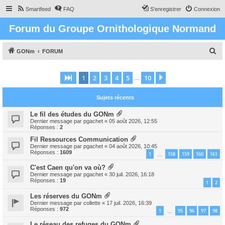
Smartfeed
FAQ
S’enregistrer
Connexion
Forum du Groupe Ornithologique Normand
R
GONm
FORUM
e
c
1
2
3
4
5
10
Page
1
sur
10
Suivante
…
h
Sujets récents
e
r
Le fil des études du GONm
Dernier message par
pgachet
«
05 août 2026, 12:55
c
Réponses :
2
h
Fil Ressources Communication
Dernier message par
pgachet
«
04 août 2026, 10:45
e
Réponses :
1609
1
158
159
160
161
…
r
C'est Caen qu'on va où?
Dernier message par
pgachet
«
30 juil. 2026, 16:18
Réponses :
19
1
2
Les réserves du GONm
Dernier message par
collette
«
17 juil. 2026, 16:39
Réponses :
972
1
95
96
97
98
…
Le réseau des refuges du GONm