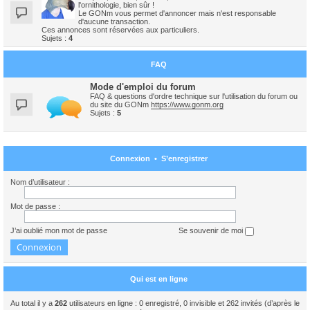
l'ornithologie, bien sûr !
Le GONm vous permet d'annoncer mais n'est responsable
d'aucune transaction.
Ces annonces sont réservées aux particuliers.
Sujets :
4
FAQ
Mode d'emploi du forum
FAQ & questions d'ordre technique sur l'utilisation du forum ou
du site du GONm
https://www.gonm.org
Sujets :
5
Connexion
•
S’enregistrer
Nom d’utilisateur :
Mot de passe :
J’ai oublié mon mot de passe
Se souvenir de moi
Qui est en ligne
Au total il y a
262
utilisateurs en ligne : 0 enregistré, 0 invisible et 262 invités (d’après le