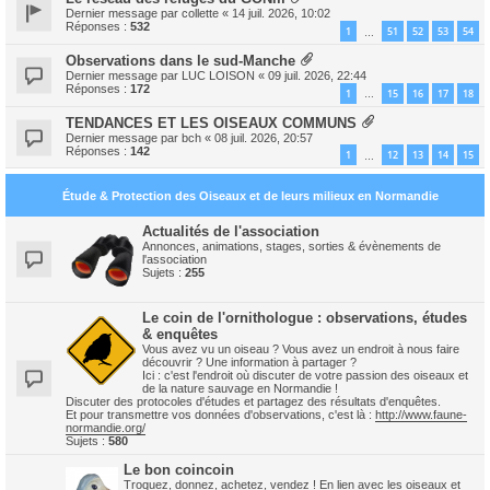
Dernier message par
collette
«
14 juil. 2026, 10:02
Réponses :
532
1
51
52
53
54
…
Observations dans le sud-Manche
Dernier message par
LUC LOISON
«
09 juil. 2026, 22:44
Réponses :
172
1
15
16
17
18
…
TENDANCES ET LES OISEAUX COMMUNS
Dernier message par
bch
«
08 juil. 2026, 20:57
Réponses :
142
1
12
13
14
15
…
Étude & Protection des Oiseaux et de leurs milieux en Normandie
Actualités de l'association
Annonces, animations, stages, sorties & évènements de
l'association
Sujets :
255
Le coin de l'ornithologue : observations, études
& enquêtes
Vous avez vu un oiseau ? Vous avez un endroit à nous faire
découvrir ? Une information à partager ?
Ici : c'est l'endroit où discuter de votre passion des oiseaux et
de la nature sauvage en Normandie !
Discuter des protocoles d'études et partagez des résultats d'enquêtes.
Et pour transmettre vos données d'observations, c'est là :
http://www.faune-
normandie.org/
Sujets :
580
Le bon coincoin
Troquez, donnez, achetez, vendez ! En lien avec les oiseaux et