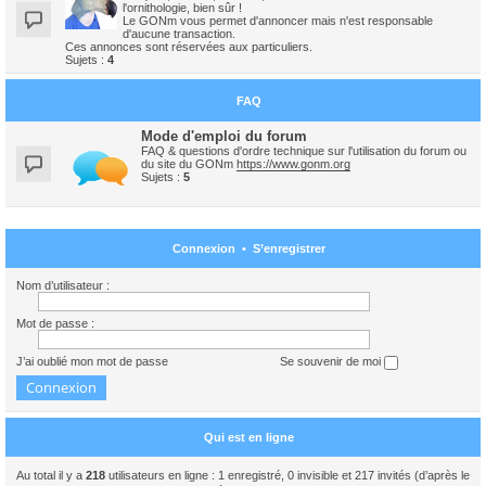
l'ornithologie, bien sûr !
Le GONm vous permet d'annoncer mais n'est responsable
d'aucune transaction.
Ces annonces sont réservées aux particuliers.
Sujets :
4
FAQ
Mode d'emploi du forum
FAQ & questions d'ordre technique sur l'utilisation du forum ou
du site du GONm
https://www.gonm.org
Sujets :
5
Connexion
•
S’enregistrer
Nom d’utilisateur :
Mot de passe :
J’ai oublié mon mot de passe
Se souvenir de moi
Qui est en ligne
Au total il y a
218
utilisateurs en ligne : 1 enregistré, 0 invisible et 217 invités (d’après le