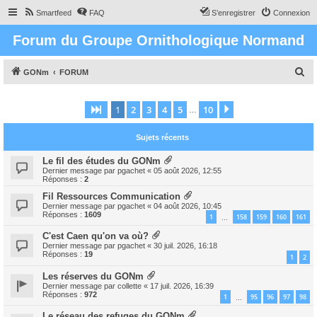
Smartfeed
FAQ
S’enregistrer
Connexion
Forum du Groupe Ornithologique Normand
R
GONm
FORUM
e
c
1
2
3
4
5
10
Page
1
sur
10
Suivante
…
h
Sujets récents
e
r
Le fil des études du GONm
Dernier message par
pgachet
«
05 août 2026, 12:55
c
Réponses :
2
h
Fil Ressources Communication
Dernier message par
pgachet
«
04 août 2026, 10:45
e
Réponses :
1609
1
158
159
160
161
…
r
C'est Caen qu'on va où?
Dernier message par
pgachet
«
30 juil. 2026, 16:18
Réponses :
19
1
2
Les réserves du GONm
Dernier message par
collette
«
17 juil. 2026, 16:39
Réponses :
972
1
95
96
97
98
…
Le réseau des refuges du GONm