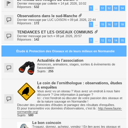
Dernier message par
collette
«
14 juil. 2026, 10:02
Réponses :
532
1
51
52
53
54
…
Observations dans le sud-Manche
Dernier message par
LUC LOISON
«
09 juil. 2026, 22:44
Réponses :
172
1
15
16
17
18
…
TENDANCES ET LES OISEAUX COMMUNS
Dernier message par
bch
«
08 juil. 2026, 20:57
Réponses :
142
1
12
13
14
15
…
Étude & Protection des Oiseaux et de leurs milieux en Normandie
Actualités de l'association
Annonces, animations, stages, sorties & évènements de
l'association
Sujets :
255
Le coin de l'ornithologue : observations, études
& enquêtes
Vous avez vu un oiseau ? Vous avez un endroit à nous faire
découvrir ? Une information à partager ?
Ici : c'est l'endroit où discuter de votre passion des oiseaux et
de la nature sauvage en Normandie !
Discuter des protocoles d'études et partagez des résultats d'enquêtes.
Et pour transmettre vos données d'observations, c'est là :
http://www.faune-
normandie.org/
Sujets :
580
Le bon coincoin
Troquez, donnez, achetez, vendez ! En lien avec les oiseaux et