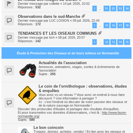
Dernier message par
collette
«
14 juil. 2026, 10:02
Réponses :
532
1
51
52
53
54
…
Observations dans le sud-Manche
Dernier message par
LUC LOISON
«
09 juil. 2026, 22:44
Réponses :
172
1
15
16
17
18
…
TENDANCES ET LES OISEAUX COMMUNS
Dernier message par
bch
«
08 juil. 2026, 20:57
Réponses :
142
1
12
13
14
15
…
Étude & Protection des Oiseaux et de leurs milieux en Normandie
Actualités de l'association
Annonces, animations, stages, sorties & évènements de
l'association
Sujets :
255
Le coin de l'ornithologue : observations, études
& enquêtes
Vous avez vu un oiseau ? Vous avez un endroit à nous faire
découvrir ? Une information à partager ?
Ici : c'est l'endroit où discuter de votre passion des oiseaux et
de la nature sauvage en Normandie !
Discuter des protocoles d'études et partagez des résultats d'enquêtes.
Et pour transmettre vos données d'observations, c'est là :
http://www.faune-
normandie.org/
Sujets :
580
Le bon coincoin
Troquez, donnez, achetez, vendez ! En lien avec les oiseaux et