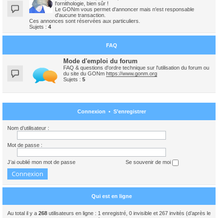
l'ornithologie, bien sûr !
Le GONm vous permet d'annoncer mais n'est responsable
d'aucune transaction.
Ces annonces sont réservées aux particuliers.
Sujets :
4
FAQ
Mode d'emploi du forum
FAQ & questions d'ordre technique sur l'utilisation du forum ou
du site du GONm
https://www.gonm.org
Sujets :
5
Connexion
•
S’enregistrer
Nom d’utilisateur :
Mot de passe :
J’ai oublié mon mot de passe
Se souvenir de moi
Qui est en ligne
Au total il y a
268
utilisateurs en ligne : 1 enregistré, 0 invisible et 267 invités (d’après le