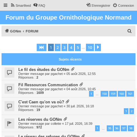
Smartfeed
FAQ
S’enregistrer
Connexion
Forum du Groupe Ornithologique Normand
R
GONm
FORUM
e
c
1
2
3
4
5
10
Page
1
sur
10
Suivante
…
h
Sujets récents
e
r
Le fil des études du GONm
Dernier message par
pgachet
«
05 août 2026, 12:55
c
Réponses :
2
h
Fil Ressources Communication
Dernier message par
pgachet
«
04 août 2026, 10:45
e
Réponses :
1609
1
158
159
160
161
…
r
C'est Caen qu'on va où?
Dernier message par
pgachet
«
30 juil. 2026, 16:18
Réponses :
19
1
2
Les réserves du GONm
Dernier message par
collette
«
17 juil. 2026, 16:39
Réponses :
972
1
95
96
97
98
…
Le réseau des refuges du GONm