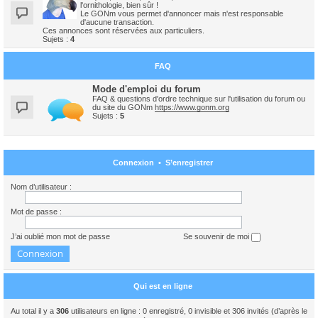
l'ornithologie, bien sûr !
Le GONm vous permet d'annoncer mais n'est responsable
d'aucune transaction.
Ces annonces sont réservées aux particuliers.
Sujets :
4
FAQ
Mode d'emploi du forum
FAQ & questions d'ordre technique sur l'utilisation du forum ou
du site du GONm
https://www.gonm.org
Sujets :
5
Connexion
•
S’enregistrer
Nom d’utilisateur :
Mot de passe :
J’ai oublié mon mot de passe
Se souvenir de moi
Qui est en ligne
Au total il y a
306
utilisateurs en ligne : 0 enregistré, 0 invisible et 306 invités (d’après le