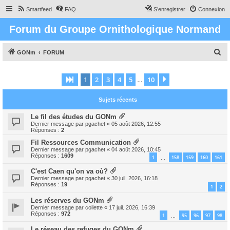
Smartfeed
FAQ
S’enregistrer
Connexion
Forum du Groupe Ornithologique Normand
R
GONm
FORUM
e
c
1
2
3
4
5
10
Page
1
sur
10
Suivante
…
h
Sujets récents
e
r
Le fil des études du GONm
Dernier message par
pgachet
«
05 août 2026, 12:55
c
Réponses :
2
h
Fil Ressources Communication
Dernier message par
pgachet
«
04 août 2026, 10:45
e
Réponses :
1609
1
158
159
160
161
…
r
C'est Caen qu'on va où?
Dernier message par
pgachet
«
30 juil. 2026, 16:18
Réponses :
19
1
2
Les réserves du GONm
Dernier message par
collette
«
17 juil. 2026, 16:39
Réponses :
972
1
95
96
97
98
…
Le réseau des refuges du GONm