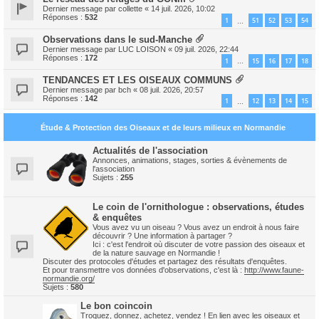
Dernier message par
collette
«
14 juil. 2026, 10:02
Réponses :
532
1
51
52
53
54
…
Observations dans le sud-Manche
Dernier message par
LUC LOISON
«
09 juil. 2026, 22:44
Réponses :
172
1
15
16
17
18
…
TENDANCES ET LES OISEAUX COMMUNS
Dernier message par
bch
«
08 juil. 2026, 20:57
Réponses :
142
1
12
13
14
15
…
Étude & Protection des Oiseaux et de leurs milieux en Normandie
Actualités de l'association
Annonces, animations, stages, sorties & évènements de
l'association
Sujets :
255
Le coin de l'ornithologue : observations, études
& enquêtes
Vous avez vu un oiseau ? Vous avez un endroit à nous faire
découvrir ? Une information à partager ?
Ici : c'est l'endroit où discuter de votre passion des oiseaux et
de la nature sauvage en Normandie !
Discuter des protocoles d'études et partagez des résultats d'enquêtes.
Et pour transmettre vos données d'observations, c'est là :
http://www.faune-
normandie.org/
Sujets :
580
Le bon coincoin
Troquez, donnez, achetez, vendez ! En lien avec les oiseaux et