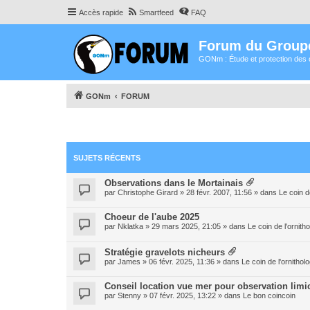
Accès rapide
Smartfeed
FAQ
Forum du Group
GONm : Étude et protection des 
GONm
FORUM
SUJETS RÉCENTS
Observations dans le Mortainais
par
Christophe Girard
» 28 févr. 2007, 11:56 » dans
Le coin d
Choeur de l'aube 2025
par
Nklatka
» 29 mars 2025, 21:05 » dans
Le coin de l'ornit
Stratégie gravelots nicheurs
par
James
» 06 févr. 2025, 11:36 » dans
Le coin de l'ornitho
Conseil location vue mer pour observation limi
par
Stenny
» 07 févr. 2025, 13:22 » dans
Le bon coincoin