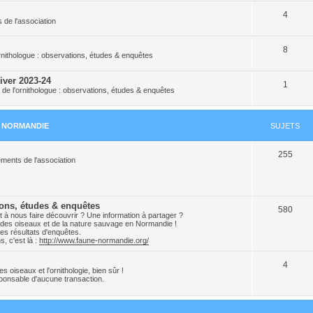
4
s de l'association
8
ornithologue : observations, études & enquêtes
iver 2023-24
1
 de l'ornithologue : observations, études & enquêtes
N NORMANDIE
SUJETS
255
ments de l'association
ions, études & enquêtes
580
 à nous faire découvrir ? Une information à partager ?
ion des oiseaux et de la nature sauvage en Normandie !
es résultats d'enquêtes.
, c'est là :
http://www.faune-normandie.org/
4
 oiseaux et l'ornithologie, bien sûr !
onsable d'aucune transaction.