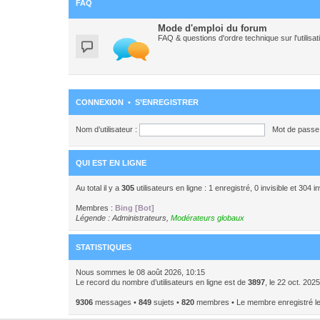
FAQ
Mode d'emploi du forum
FAQ & questions d'ordre technique sur l'utili
CONNEXION
•
S’ENREGISTRER
Nom d’utilisateur :
Mot de passe 
QUI EST EN LIGNE
Au total il y a
305
utilisateurs en ligne : 1 enregistré, 0 invisible et 304 
Membres :
Bing [Bot]
Légende :
Administrateurs
,
Modérateurs globaux
STATISTIQUES
Nous sommes le 08 août 2026, 10:15
Le record du nombre d’utilisateurs en ligne est de
3897
, le 22 oct. 202
9306
messages •
849
sujets •
820
membres • Le membre enregistré le