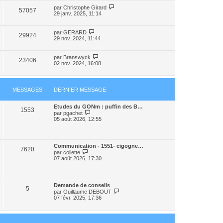
par
Christophe Girard
57057
29 janv. 2025, 11:14
par
GERARD
29924
29 nov. 2024, 11:44
par
Branswyck
23406
02 nov. 2024, 16:08
MESSAGES
DERNIER MESSAGE
Etudes du GONm : puffin des B…
1553
V
par
pgachet
o
05 août 2026, 12:55
i
r
l
e
Communication - 1551- cigogne…
d
7620
V
par
collette
e
o
07 août 2026, 17:30
r
i
n
r
i
l
e
e
r
Demande de conseils
d
5
m
V
par
Guillaume DEBOUT
e
e
o
07 févr. 2025, 17:36
r
s
i
n
s
r
i
a
l
e
g
e
r