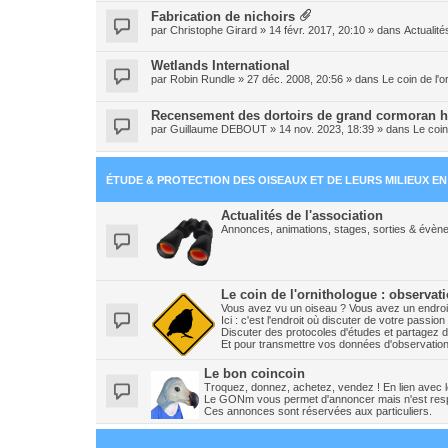
Fabrication de nichoirs
par
Christophe Girard
» 14 févr. 2017, 20:10 » dans
Actualité
Wetlands International
par
Robin Rundle
» 27 déc. 2008, 20:56 » dans
Le coin de l'
Recensement des dortoirs de grand cormoran h
par
Guillaume DEBOUT
» 14 nov. 2023, 18:39 » dans
Le coin
ÉTUDE & PROTECTION DES OISEAUX ET DE LEURS MILIEUX E
Actualités de l'association
Annonces, animations, stages, sorties & évène
Le coin de l'ornithologue : observat
Vous avez vu un oiseau ? Vous avez un endroit
Ici : c'est l'endroit où discuter de votre pass
Discuter des protocoles d'études et partagez d
Et pour transmettre vos données d'observations
Le bon coincoin
Troquez, donnez, achetez, vendez ! En lien avec les
Le GONm vous permet d'annoncer mais n'est resp
Ces annonces sont réservées aux particuliers.