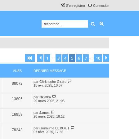
S’enregistrer
Connexion
Rechercher
Recherche avancé
1
3
4
5
6
7
10
Page
5
Précédente
sur
10
Suivante
…
…
VUES
DERNIER MESSAGE
par
Christophe Girard
88072
15 avr. 2025, 18:57
par
Nklatka
13805
29 mars 2025, 21:05
par
James
16959
28 mars 2025, 18:12
par
Guillaume DEBOUT
78243
07 févr. 2025, 17:36