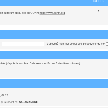
SUJETS
5
sation du forum ou du site du GONm
https://www.gonm.org
:
J’ai oublié mon mot de passe
|
Se souvenir de moi
invités (d’après le nombre d’utilisateurs actifs ces 5 dernières minutes)
5, 07:12
 plus récent est
SALAMANDRE
.