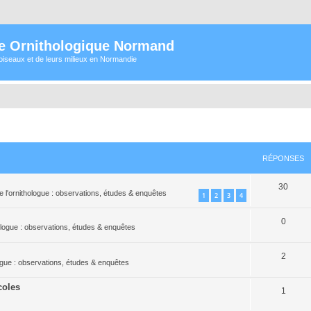
e Ornithologique Normand
oiseaux et de leurs milieux en Normandie
RÉPONSES
30
e l'ornithologue : observations, études & enquêtes
1
2
3
4
0
hologue : observations, études & enquêtes
2
logue : observations, études & enquêtes
coles
1