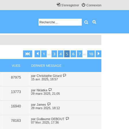
S’enregistrer
Connexion
Rechercher
Recherche avancé
1
3
4
5
6
7
10
Page
5
Précédente
sur
10
Suivante
…
…
VUES
DERNIER MESSAGE
par
Christophe Girard
87975
15 avr. 2025, 18:57
par
Nklatka
13773
29 mars 2025, 21:05
par
James
16940
28 mars 2025, 18:12
par
Guillaume DEBOUT
78163
07 févr. 2025, 17:36