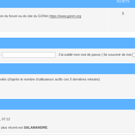
SUJETS
5
sation du forum ou du site du GONm
https://www.gonm.org
:
J’ai oublié mon mot de passe
|
Se souvenir de moi
invités (d’après le nombre d’utilisateurs actifs ces 5 dernières minutes)
5, 07:12
 plus récent est
SALAMANDRE
.