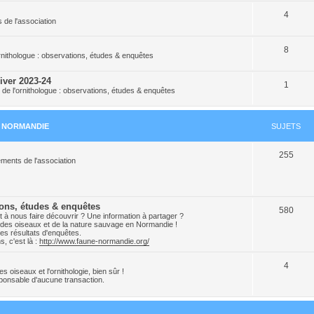
4
s de l'association
8
ornithologue : observations, études & enquêtes
iver 2023-24
1
 de l'ornithologue : observations, études & enquêtes
N NORMANDIE
SUJETS
255
ments de l'association
ions, études & enquêtes
580
 à nous faire découvrir ? Une information à partager ?
ion des oiseaux et de la nature sauvage en Normandie !
es résultats d'enquêtes.
, c'est là :
http://www.faune-normandie.org/
4
 oiseaux et l'ornithologie, bien sûr !
onsable d'aucune transaction.