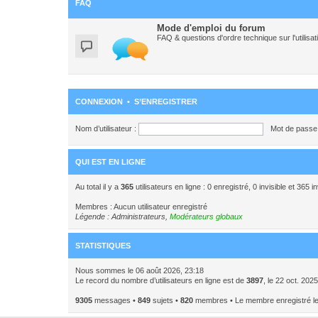
FAQ
Mode d'emploi du forum
FAQ & questions d'ordre technique sur l'utili
CONNEXION
•
S’ENREGISTRER
Nom d’utilisateur :
Mot de passe 
QUI EST EN LIGNE
Au total il y a
365
utilisateurs en ligne : 0 enregistré, 0 invisible et 365 
Membres : Aucun utilisateur enregistré
Légende :
Administrateurs
,
Modérateurs globaux
STATISTIQUES
Nous sommes le 06 août 2026, 23:18
Le record du nombre d’utilisateurs en ligne est de
3897
, le 22 oct. 202
9305
messages •
849
sujets •
820
membres • Le membre enregistré le