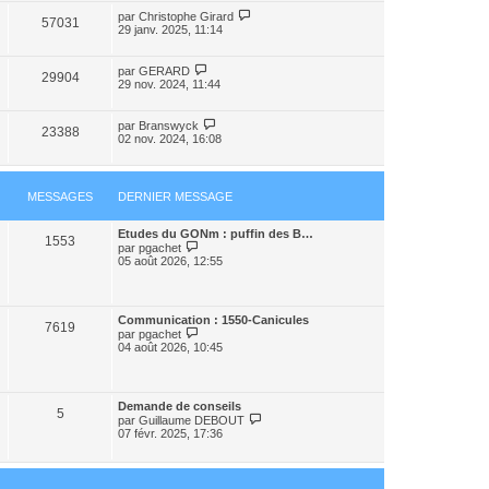
par
Christophe Girard
57031
29 janv. 2025, 11:14
par
GERARD
29904
29 nov. 2024, 11:44
par
Branswyck
23388
02 nov. 2024, 16:08
MESSAGES
DERNIER MESSAGE
Etudes du GONm : puffin des B…
1553
V
par
pgachet
o
05 août 2026, 12:55
i
r
l
e
Communication : 1550-Canicules
d
7619
V
par
pgachet
e
o
04 août 2026, 10:45
r
i
n
r
i
l
e
e
r
Demande de conseils
d
5
m
V
par
Guillaume DEBOUT
e
e
o
07 févr. 2025, 17:36
r
s
i
n
s
r
i
a
l
e
g
e
r