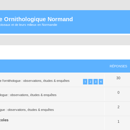
e Ornithologique Normand
oiseaux et de leurs milieux en Normandie
RÉPONSES
30
e l'ornithologue : observations, études & enquêtes
1
2
3
4
0
hologue : observations, études & enquêtes
2
logue : observations, études & enquêtes
coles
1