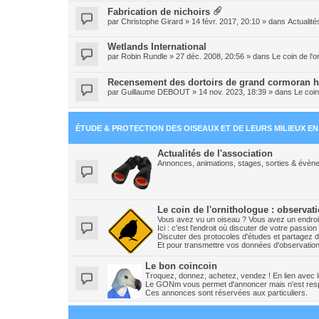
Fabrication de nichoirs
par
Christophe Girard
» 14 févr. 2017, 20:10 » dans
Actualité
Wetlands International
par
Robin Rundle
» 27 déc. 2008, 20:56 » dans
Le coin de l'
Recensement des dortoirs de grand cormoran h
par
Guillaume DEBOUT
» 14 nov. 2023, 18:39 » dans
Le coin
ÉTUDE & PROTECTION DES OISEAUX ET DE LEURS MILIEUX E
Actualités de l'association
Annonces, animations, stages, sorties & évène
Le coin de l'ornithologue : observat
Vous avez vu un oiseau ? Vous avez un endroit
Ici : c'est l'endroit où discuter de votre pass
Discuter des protocoles d'études et partagez d
Et pour transmettre vos données d'observations
Le bon coincoin
Troquez, donnez, achetez, vendez ! En lien avec les
Le GONm vous permet d'annoncer mais n'est resp
Ces annonces sont réservées aux particuliers.