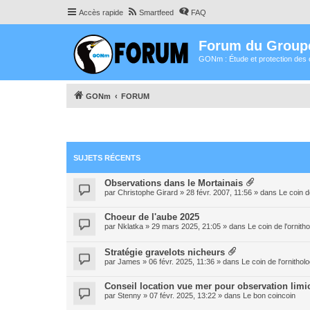
Accès rapide
Smartfeed
FAQ
Forum du Group
GONm : Étude et protection des 
GONm
FORUM
SUJETS RÉCENTS
Observations dans le Mortainais
par
Christophe Girard
» 28 févr. 2007, 11:56 » dans
Le coin d
Choeur de l'aube 2025
par
Nklatka
» 29 mars 2025, 21:05 » dans
Le coin de l'ornit
Stratégie gravelots nicheurs
par
James
» 06 févr. 2025, 11:36 » dans
Le coin de l'ornitho
Conseil location vue mer pour observation limi
par
Stenny
» 07 févr. 2025, 13:22 » dans
Le bon coincoin