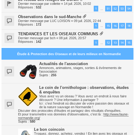
Dernier message par
collette
«
14 juil. 2026, 10:02
Réponses :
532
1
51
52
53
54
…
Observations dans le sud-Manche
Dernier message par
LUC LOISON
«
09 juil. 2026, 22:44
Réponses :
172
1
15
16
17
18
…
TENDANCES ET LES OISEAUX COMMUNS
Dernier message par
bch
«
08 juil. 2026, 20:57
Réponses :
142
1
12
13
14
15
…
Étude & Protection des Oiseaux et de leurs milieux en Normandie
Actualités de l'association
Annonces, animations, stages, sorties & évènements de
l'association
Sujets :
255
Le coin de l'ornithologue : observations, études
& enquêtes
Vous avez vu un oiseau ? Vous avez un endroit à nous faire
découvrir ? Une information à partager ?
Ici : c'est l'endroit où discuter de votre passion des oiseaux et
de la nature sauvage en Normandie !
Discuter des protocoles d'études et partagez des résultats d'enquêtes.
Et pour transmettre vos données d'observations, c'est là :
http://www.faune-
normandie.org/
Sujets :
580
Le bon coincoin
Troquez, donnez, achetez, vendez ! En lien avec les oiseaux et