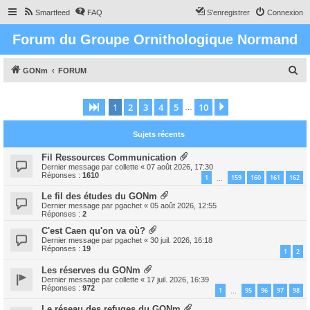
Smartfeed
FAQ
S’enregistrer
Connexion
Forum du Groupe Ornithologique Normand
R
GONm
FORUM
e
c
1
2
3
4
5
10
Page
1
sur
10
Suivante
…
h
Sujets récents
e
r
Fil Ressources Communication
Dernier message par
collette
«
07 août 2026, 17:30
c
Réponses :
1610
1
159
160
161
162
…
h
Le fil des études du GONm
e
Dernier message par
pgachet
«
05 août 2026, 12:55
Réponses :
2
r
C'est Caen qu'on va où?
Dernier message par
pgachet
«
30 juil. 2026, 16:18
Réponses :
19
1
2
Les réserves du GONm
Dernier message par
collette
«
17 juil. 2026, 16:39
Réponses :
972
1
95
96
97
98
…
Le réseau des refuges du GONm