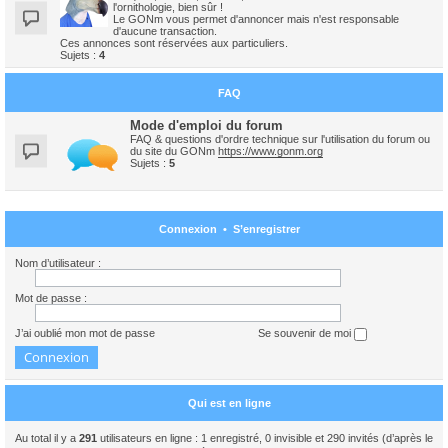
l'ornithologie, bien sûr !
Le GONm vous permet d'annoncer mais n'est responsable
d'aucune transaction.
Ces annonces sont réservées aux particuliers.
Sujets :
4
FAQ
Mode d'emploi du forum
FAQ & questions d'ordre technique sur l'utilisation du forum ou
du site du GONm
https://www.gonm.org
Sujets :
5
Connexion
•
S’enregistrer
Nom d’utilisateur :
Mot de passe :
J’ai oublié mon mot de passe
Se souvenir de moi
Qui est en ligne
Au total il y a
291
utilisateurs en ligne : 1 enregistré, 0 invisible et 290 invités (d’après le