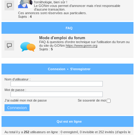
l'ornithologie, bien sûr !
Le GONm vous permet d'annoncer mais n'est responsable
d'aucune transaction.
Ces annonces sont réservées aux particuliers.
Sujets :
4
FAQ
Mode d'emploi du forum
FAQ & questions d'ordre technique sur l'utilisation du forum ou
du site du GONm
https://www.gonm.org
Sujets :
5
Connexion
•
S’enregistrer
Nom d’utilisateur :
Mot de passe :
J’ai oublié mon mot de passe
Se souvenir de moi
Qui est en ligne
Au total il y a
252
utilisateurs en ligne : 0 enregistré, 0 invisible et 252 invités (d’après le