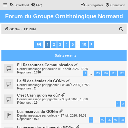
Smartfeed
FAQ
S’enregistrer
Connexion
Forum du Groupe Ornithologique Normand
R
GONm
FORUM
e
c
1
2
3
4
5
10
Page
1
sur
10
Suivante
…
h
Sujets récents
e
r
Fil Ressources Communication
Dernier message par
collette
«
07 août 2026, 17:30
c
Réponses :
1610
1
159
160
161
162
…
h
Le fil des études du GONm
e
Dernier message par
pgachet
«
05 août 2026, 12:55
Réponses :
2
r
C'est Caen qu'on va où?
Dernier message par
pgachet
«
30 juil. 2026, 16:18
Réponses :
19
1
2
Les réserves du GONm
Dernier message par
collette
«
17 juil. 2026, 16:39
Réponses :
972
1
95
96
97
98
…
Le réseau des refuges du GONm