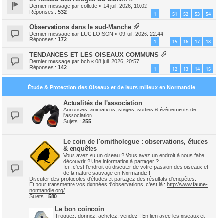
Dernier message par
collette
«
14 juil. 2026, 10:02
Réponses :
532
1
51
52
53
54
…
Observations dans le sud-Manche
Dernier message par
LUC LOISON
«
09 juil. 2026, 22:44
Réponses :
172
1
15
16
17
18
…
TENDANCES ET LES OISEAUX COMMUNS
Dernier message par
bch
«
08 juil. 2026, 20:57
Réponses :
142
1
12
13
14
15
…
Étude & Protection des Oiseaux et de leurs milieux en Normandie
Actualités de l'association
Annonces, animations, stages, sorties & évènements de
l'association
Sujets :
255
Le coin de l'ornithologue : observations, études
& enquêtes
Vous avez vu un oiseau ? Vous avez un endroit à nous faire
découvrir ? Une information à partager ?
Ici : c'est l'endroit où discuter de votre passion des oiseaux et
de la nature sauvage en Normandie !
Discuter des protocoles d'études et partagez des résultats d'enquêtes.
Et pour transmettre vos données d'observations, c'est là :
http://www.faune-
normandie.org/
Sujets :
580
Le bon coincoin
Troquez, donnez, achetez, vendez ! En lien avec les oiseaux et