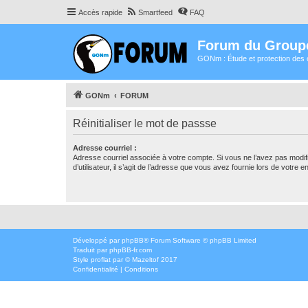
Accès rapide
Smartfeed
FAQ
Forum du Group
GONm : Étude et protection des 
GONm
FORUM
Réinitialiser le mot de passse
Adresse courriel :
Adresse courriel associée à votre compte. Si vous ne l’avez pas modif
d’utilisateur, il s’agit de l’adresse que vous avez fournie lors de votre 
Développé par
phpBB
® Forum Software © phpBB Limited
Traduit par
phpBB-fr.com
Style
proflat
par ©
Mazeltof
2017
Confidentialité
|
Conditions