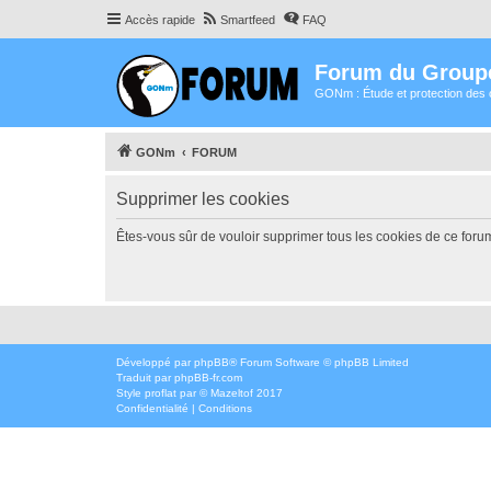
Accès rapide
Smartfeed
FAQ
Forum du Group
GONm : Étude et protection des 
GONm
FORUM
Supprimer les cookies
Êtes-vous sûr de vouloir supprimer tous les cookies de ce foru
Développé par
phpBB
® Forum Software © phpBB Limited
Traduit par
phpBB-fr.com
Style
proflat
par ©
Mazeltof
2017
Confidentialité
|
Conditions