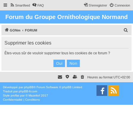
Smartfeed
FAQ
S’enregistrer
Connexion
Forum du Groupe Ornithologique Normand
R
GONm
FORUM
e
Supprimer les cookies
c
h
Êtes-vous sûr de vouloir supprimer tous les cookies de ce forum ?
e
r
c
Heures au format
UTC+02:00
h
e
Développé par
phpBB
® Forum Software © phpBB Limited
Traduit par
phpBB-fr.com
r
Style
proflat
par ©
Mazeltof
2017
Confidentialité
|
Conditions