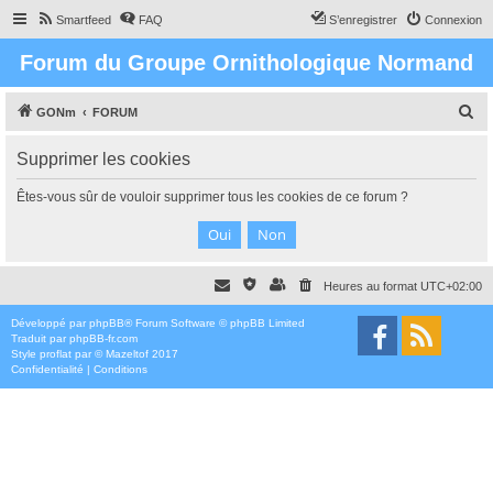
Smartfeed
FAQ
S’enregistrer
Connexion
Forum du Groupe Ornithologique Normand
R
GONm
FORUM
e
Supprimer les cookies
c
h
Êtes-vous sûr de vouloir supprimer tous les cookies de ce forum ?
e
r
c
Heures au format
UTC+02:00
h
e
Développé par
phpBB
® Forum Software © phpBB Limited
Traduit par
phpBB-fr.com
r
Style
proflat
par ©
Mazeltof
2017
Confidentialité
|
Conditions