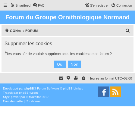
Smartfeed
FAQ
S’enregistrer
Connexion
Forum du Groupe Ornithologique Normand
R
GONm
FORUM
e
Supprimer les cookies
c
h
Êtes-vous sûr de vouloir supprimer tous les cookies de ce forum ?
e
r
c
Heures au format
UTC+02:00
h
e
Développé par
phpBB
® Forum Software © phpBB Limited
Traduit par
phpBB-fr.com
r
Style
proflat
par ©
Mazeltof
2017
Confidentialité
|
Conditions