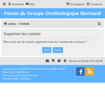
Smartfeed
FAQ
S’enregistrer
Connexion
Forum du Groupe Ornithologique Normand
R
GONm
FORUM
e
Supprimer les cookies
c
h
Êtes-vous sûr de vouloir supprimer tous les cookies de ce forum ?
e
r
c
Heures au format
UTC+02:00
h
e
Développé par
phpBB
® Forum Software © phpBB Limited
Traduit par
phpBB-fr.com
r
Style
proflat
par ©
Mazeltof
2017
Confidentialité
|
Conditions