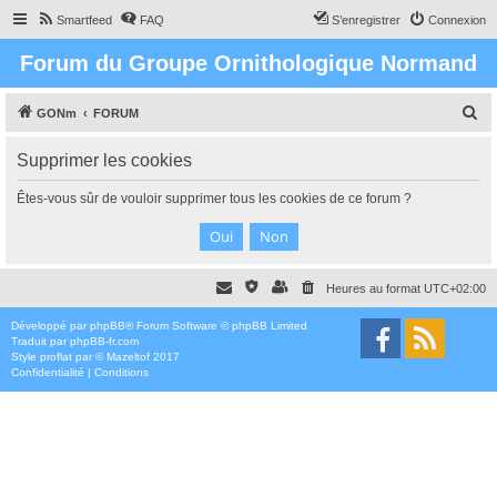
Smartfeed
FAQ
S’enregistrer
Connexion
Forum du Groupe Ornithologique Normand
R
GONm
FORUM
e
Supprimer les cookies
c
h
Êtes-vous sûr de vouloir supprimer tous les cookies de ce forum ?
e
r
c
Heures au format
UTC+02:00
h
e
Développé par
phpBB
® Forum Software © phpBB Limited
Traduit par
phpBB-fr.com
r
Style
proflat
par ©
Mazeltof
2017
Confidentialité
|
Conditions