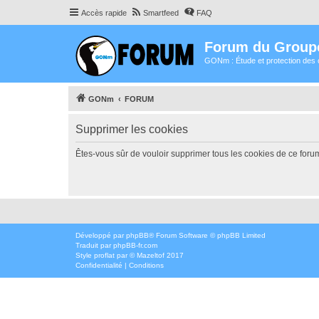
Accès rapide
Smartfeed
FAQ
Forum du Group
GONm : Étude et protection des 
GONm
FORUM
Supprimer les cookies
Êtes-vous sûr de vouloir supprimer tous les cookies de ce foru
Développé par
phpBB
® Forum Software © phpBB Limited
Traduit par
phpBB-fr.com
Style
proflat
par ©
Mazeltof
2017
Confidentialité
|
Conditions