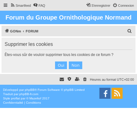
Smartfeed
FAQ
S’enregistrer
Connexion
Forum du Groupe Ornithologique Normand
R
GONm
FORUM
e
Supprimer les cookies
c
h
Êtes-vous sûr de vouloir supprimer tous les cookies de ce forum ?
e
r
c
Heures au format
UTC+02:00
h
e
Développé par
phpBB
® Forum Software © phpBB Limited
Traduit par
phpBB-fr.com
r
Style
proflat
par ©
Mazeltof
2017
Confidentialité
|
Conditions