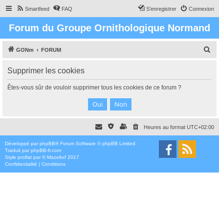
Smartfeed
FAQ
S’enregistrer
Connexion
Forum du Groupe Ornithologique Normand
R
GONm
FORUM
e
Supprimer les cookies
c
h
Êtes-vous sûr de vouloir supprimer tous les cookies de ce forum ?
e
r
c
Heures au format
UTC+02:00
h
e
Développé par
phpBB
® Forum Software © phpBB Limited
Traduit par
phpBB-fr.com
r
Style
proflat
par ©
Mazeltof
2017
Confidentialité
|
Conditions