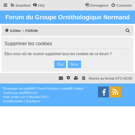
Smartfeed
FAQ
S’enregistrer
Connexion
Forum du Groupe Ornithologique Normand
R
GONm
FORUM
e
Supprimer les cookies
c
h
Êtes-vous sûr de vouloir supprimer tous les cookies de ce forum ?
e
r
c
Heures au format
UTC+02:00
h
e
Développé par
phpBB
® Forum Software © phpBB Limited
Traduit par
phpBB-fr.com
r
Style
proflat
par ©
Mazeltof
2017
Confidentialité
|
Conditions