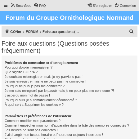
Smartfeed
FAQ
S’enregistrer
Connexion
Forum du Groupe Ornithologique Normand
R
GONm
FORUM
Foire aux questions (Questions posées fréquemment)
e
Foire aux questions (Questions posées
c
fréquemment)
h
e
Problèmes de connexion et d’enregistrement
Pourquoi dois-je m’enregistrer ?
r
Que signifie COPPA ?
c
Je souhaite m’enregistrer, mais je n’y parviens pas !
Je suis enregistré mais je ne peux pas me connecter !
h
Pourquoi ne puis-je pas me connecter ?
Je me suis enregistré par le passé mais je ne peux plus me connecter ?!
e
J’ai perdu mon mot de passe !
r
Pourquoi suis-je automatiquement déconnecté ?
À quoi sert « Supprimer les cookies » ?
Paramètres et préférences de l’utilisateur
Comment modifier mes paramètres ?
Comment empêcher mon nom d’apparaître dans la liste des membres connectés ?
Les heures ne sont pas correctes !
J’ai changé mon fuseau horaire et l’heure est toujours incorrecte !