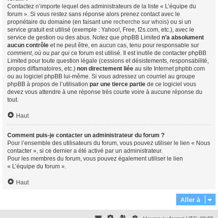
Contactez n’importe lequel des administrateurs de la liste « L’équipe du
forum ». Si vous restez sans réponse alors prenez contact avec le
propriétaire du domaine (en faisant une
recherche sur whois
) ou si un
service gratuit est utilisé (exemple : Yahoo!, Free, f2s.com, etc.), avec le
service de gestion ou des abus. Notez que phpBB Limited
n’a absolument
aucun contrôle
et ne peut être, en aucun cas, tenu pour responsable sur
comment
,
où
ou
par qui
ce forum est utilisé. Il est inutile de contacter phpBB
Limited pour toute question légale (cessions et désistements, responsabilité,
propos diffamatoires, etc.)
non directement liée
au site Internet phpbb.com
ou au logiciel phpBB lui-même. Si vous adressez un courriel au groupe
phpBB à propos de l’utilisation
par une tierce partie
de ce logiciel vous
devez vous attendre à une réponse très courte voire à aucune réponse du
tout.
Haut
Comment puis-je contacter un administrateur du forum ?
Pour l’ensemble des utilisateurs du forum, vous pouvez utiliser le lien « Nous
contacter », si ce dernier a été activé par un administrateur.
Pour les membres du forum, vous pouvez également utiliser le lien
« L’équipe du forum ».
Haut
Aller à