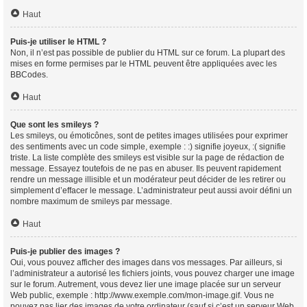
Haut
Puis-je utiliser le HTML ?
Non, il n’est pas possible de publier du HTML sur ce forum. La plupart des
mises en forme permises par le HTML peuvent être appliquées avec les
BBCodes.
Haut
Que sont les smileys ?
Les smileys, ou émoticônes, sont de petites images utilisées pour exprimer
des sentiments avec un code simple, exemple : :) signifie joyeux, :( signifie
triste. La liste complète des smileys est visible sur la page de rédaction de
message. Essayez toutefois de ne pas en abuser. Ils peuvent rapidement
rendre un message illisible et un modérateur peut décider de les retirer ou
simplement d’effacer le message. L’administrateur peut aussi avoir défini un
nombre maximum de smileys par message.
Haut
Puis-je publier des images ?
Oui, vous pouvez afficher des images dans vos messages. Par ailleurs, si
l’administrateur a autorisé les fichiers joints, vous pouvez charger une image
sur le forum. Autrement, vous devez lier une image placée sur un serveur
Web public, exemple : http://www.exemple.com/mon-image.gif. Vous ne
pouvez pas lier des images de votre ordinateur (sauf si c’est un serveur Web