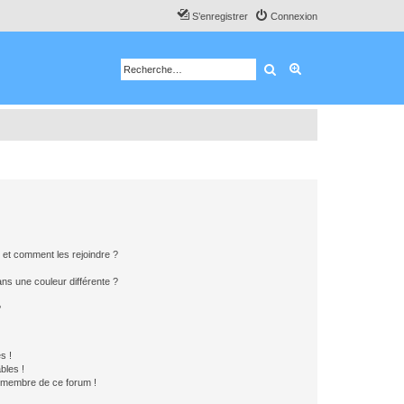
S’enregistrer
Connexion
Rechercher
Recherche avancé
s et comment les rejoindre ?
s une couleur différente ?
?
s !
bles !
n membre de ce forum !