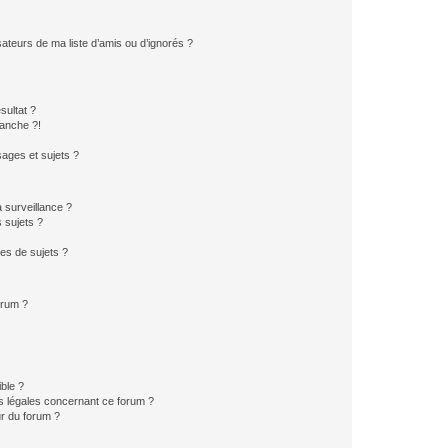
ateurs de ma liste d’amis ou d’ignorés ?
sultat ?
anche ?!
ages et sujets ?
a surveillance ?
 sujets ?
es de sujets ?
orum ?
ible ?
ns légales concernant ce forum ?
r du forum ?