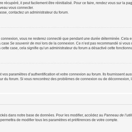
 récupéré, il peut facilement être réinitialisé. Pour ce faire, rendez vous sur la p
uveau vous connecter.
passe, contactez un administrateur du forum.
e connexion, vous ne resterez connecté que pendant une durée déterminée. Cela em
la case
Se souvenir de moi
lors de la connexion. Ce n’est pas recommandé si vous u
s cette case, cela signifie qu’un administrateur du forum a désactivé cette fonctionna
os paramètres d’authentification et votre connexion au forum. Ils fournissent aussi
teur du forum. Si vous rencontrez des problèmes de connexion ou de déconnexion, l
ockés dans notre base de données. Pour les modifier, accédez au
Panneau de l’util
 permettra de modifier tous les paramètres et préférences de votre compte.