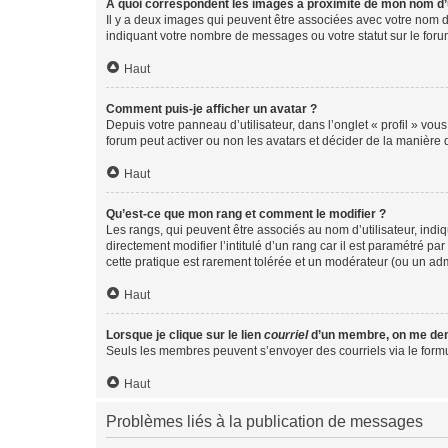
A quoi correspondent les images à proximité de mon nom d’u
Il y a deux images qui peuvent être associées avec votre nom d’
indiquant votre nombre de messages ou votre statut sur le fo
Haut
Comment puis-je afficher un avatar ?
Depuis votre panneau d’utilisateur, dans l’onglet « profil » vou
forum peut activer ou non les avatars et décider de la manière d
Haut
Qu’est-ce que mon rang et comment le modifier ?
Les rangs, qui peuvent être associés au nom d’utilisateur, ind
directement modifier l’intitulé d’un rang car il est paramétré p
cette pratique est rarement tolérée et un modérateur (ou un ad
Haut
Lorsque je clique sur le lien
courriel
d’un membre, on me de
Seuls les membres peuvent s’envoyer des courriels via le formulai
Haut
Problèmes liés à la publication de messages