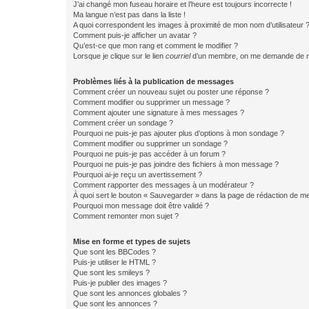
J’ai changé mon fuseau horaire et l’heure est toujours incorrecte !
Ma langue n’est pas dans la liste !
A quoi correspondent les images à proximité de mon nom d’utilisateur 
Comment puis-je afficher un avatar ?
Qu’est-ce que mon rang et comment le modifier ?
Lorsque je clique sur le lien
courriel
d’un membre, on me demande de m
Problèmes liés à la publication de messages
Comment créer un nouveau sujet ou poster une réponse ?
Comment modifier ou supprimer un message ?
Comment ajouter une signature à mes messages ?
Comment créer un sondage ?
Pourquoi ne puis-je pas ajouter plus d’options à mon sondage ?
Comment modifier ou supprimer un sondage ?
Pourquoi ne puis-je pas accéder à un forum ?
Pourquoi ne puis-je pas joindre des fichiers à mon message ?
Pourquoi ai-je reçu un avertissement ?
Comment rapporter des messages à un modérateur ?
À quoi sert le bouton « Sauvegarder » dans la page de rédaction de 
Pourquoi mon message doit être validé ?
Comment remonter mon sujet ?
Mise en forme et types de sujets
Que sont les BBCodes ?
Puis-je utiliser le HTML ?
Que sont les smileys ?
Puis-je publier des images ?
Que sont les annonces globales ?
Que sont les annonces ?