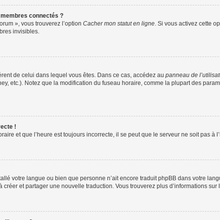
s membres connectés ?
forum », vous trouverez l’option
Cacher mon statut en ligne
. Si vous activez cette o
es invisibles.
ifférent de celui dans lequel vous êtes. Dans ce cas, accédez au
panneau de l’utilisa
ney, etc.). Notez que la modification du fuseau horaire, comme la plupart des para
ecte !
aire et que l’heure est toujours incorrecte, il se peut que le serveur ne soit pas à
installé votre langue ou bien que personne n’ait encore traduit phpBB dans votre l
s à créer et partager une nouvelle traduction. Vous trouverez plus d’informations sur l