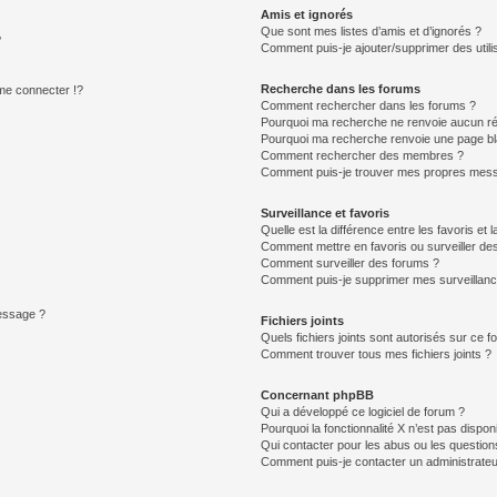
Amis et ignorés
Que sont mes listes d’amis et d’ignorés ?
?
Comment puis-je ajouter/supprimer des utilis
Recherche dans les forums
e connecter !?
Comment rechercher dans les forums ?
Pourquoi ma recherche ne renvoie aucun ré
Pourquoi ma recherche renvoie une page bl
Comment rechercher des membres ?
Comment puis-je trouver mes propres mess
Surveillance et favoris
Quelle est la différence entre les favoris et l
Comment mettre en favoris ou surveiller des
Comment surveiller des forums ?
Comment puis-je supprimer mes surveillanc
message ?
Fichiers joints
Quels fichiers joints sont autorisés sur ce f
Comment trouver tous mes fichiers joints ?
Concernant phpBB
Qui a développé ce logiciel de forum ?
Pourquoi la fonctionnalité X n’est pas dispon
Qui contacter pour les abus ou les questio
Comment puis-je contacter un administrateu