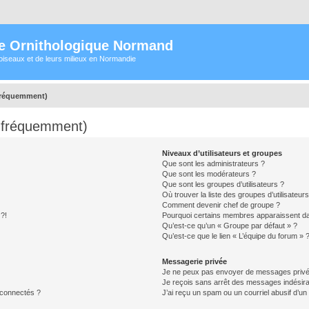
e Ornithologique Normand
oiseaux et de leurs milieux en Normandie
 fréquemment)
s fréquemment)
Niveaux d’utilisateurs et groupes
Que sont les administrateurs ?
Que sont les modérateurs ?
Que sont les groupes d’utilisateurs ?
Où trouver la liste des groupes d’utilisateur
Comment devenir chef de groupe ?
 ?!
Pourquoi certains membres apparaissent dan
Qu’est-ce qu’un « Groupe par défaut » ?
Qu’est-ce que le lien « L’équipe du forum » 
Messagerie privée
Je ne peux pas envoyer de messages privé
Je reçois sans arrêt des messages indésira
 connectés ?
J’ai reçu un spam ou un courriel abusif d’u