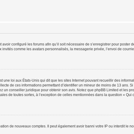
t avoir configuré les forums afin qu’il soit nécessaire de s’enregistrer pour poster
x invités comme les avatars personnalisés, la messagerie privée, l’envoi de courri
t une loi aux États-Unis qui dit que les sites Internet pouvant recueillir des infor
ollecte de ces informations permettant d’identifier un mineur de moins de 13 ans. S
tez un conseiller juridique pour obtenir son avis. Notez que phpBB Limited et les pr
gales de toutes sortes, à l’exception de celles mentionnées dans la question « Qui
réation de nouveaux comptes. Il peut également avoir banni votre IP ou interdit le no