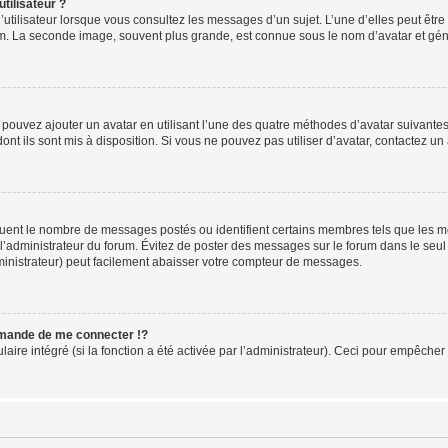
tilisateur ?
utilisateur lorsque vous consultez les messages d’un sujet. L’une d’elles peut êtr
rum. La seconde image, souvent plus grande, est connue sous le nom d’avatar et 
s pouvez ajouter un avatar en utilisant l’une des quatre méthodes d’avatar suivantes 
ont ils sont mis à disposition. Si vous ne pouvez pas utiliser d’avatar, contactez un
iquent le nombre de messages postés ou identifient certains membres tels que les 
ar l’administrateur du forum. Évitez de poster des messages sur le forum dans le seu
ministrateur) peut facilement abaisser votre compteur de messages.
mande de me connecter !?
re intégré (si la fonction a été activée par l’administrateur). Ceci pour empêcher l’u