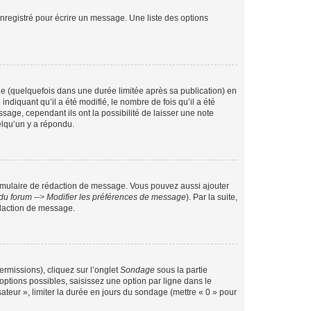
nregistré pour écrire un message. Une liste des options
 (quelquefois dans une durée limitée après sa publication) en
iquant qu’il a été modifié, le nombre de fois qu’il a été
sage, cependant ils ont la possibilité de laisser une note
elqu’un y a répondu.
rmulaire de rédaction de message. Vous pouvez aussi ajouter
du forum --> Modifier les préférences de message
). Par la suite,
daction de message.
ermissions), cliquez sur l’onglet
Sondage
sous la partie
ptions possibles, saisissez une option par ligne dans le
ateur », limiter la durée en jours du sondage (mettre « 0 » pour