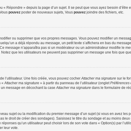
 « Répondre » depuis la page d’un sujet. Il se peut que vous ayez besoin d’être e
: Vous
pouvez
poster de nouveaux sujets, Vous
pouvez
joindre des fichiers, etc.
modifier ou supprimer que vos propres messages. Vous pouvez modifier un message
lqu’un a déjà répondu au message, un petit texte s’affichera en bas du message ind
n. Ce message n’apparaîtra pas si un modérateur ou un administrateur modifie le mes
ive. Notez que les utilisateurs ne peuvent pas supprimer un message une fois que qu
e l’utilisateur. Une fois créée, vous pouvez cocher
Attacher ma signature
sur le fo
 « Attacher ma signature » à partir du panneau de l’utilisateur (onglet
Préférences 
 à un message en décochant la case
Attacher ma signature
dans le formulaire de ré
ouveau sujet ou la modification du premier message d’un sujet (si vous en avez les p
 le droit de créer des sondages). Saisissez le titre du sondage et au moins deux o
onses qu’un utilisateur peut choisir lors de son vote dans « Option(s) par l’utilis
er leur vote.