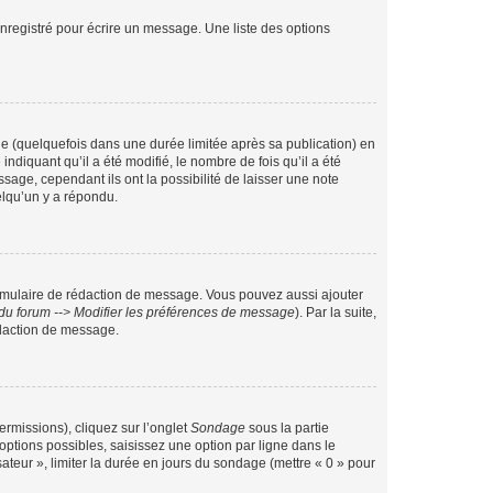
nregistré pour écrire un message. Une liste des options
 (quelquefois dans une durée limitée après sa publication) en
iquant qu’il a été modifié, le nombre de fois qu’il a été
sage, cependant ils ont la possibilité de laisser une note
elqu’un y a répondu.
rmulaire de rédaction de message. Vous pouvez aussi ajouter
du forum --> Modifier les préférences de message
). Par la suite,
daction de message.
ermissions), cliquez sur l’onglet
Sondage
sous la partie
ptions possibles, saisissez une option par ligne dans le
ateur », limiter la durée en jours du sondage (mettre « 0 » pour