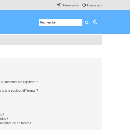
S’enregistrer
Connexion
Rechercher
Recherche avancé
s et comment les rejoindre ?
s une couleur différente ?
?
s !
bles !
n membre de ce forum !