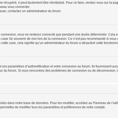
 récupéré, il peut facilement être réinitialisé. Pour ce faire, rendez vous sur la p
uveau vous connecter.
passe, contactez un administrateur du forum.
e connexion, vous ne resterez connecté que pendant une durée déterminée. Cela em
la case
Se souvenir de moi
lors de la connexion. Ce n’est pas recommandé si vous u
s cette case, cela signifie qu’un administrateur du forum a désactivé cette fonctionna
os paramètres d’authentification et votre connexion au forum. Ils fournissent aussi
teur du forum. Si vous rencontrez des problèmes de connexion ou de déconnexion, l
ockés dans notre base de données. Pour les modifier, accédez au
Panneau de l’util
 permettra de modifier tous les paramètres et préférences de votre compte.