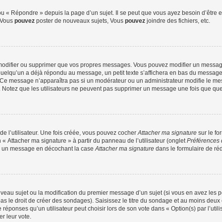
 « Répondre » depuis la page d’un sujet. Il se peut que vous ayez besoin d’être e
: Vous
pouvez
poster de nouveaux sujets, Vous
pouvez
joindre des fichiers, etc.
modifier ou supprimer que vos propres messages. Vous pouvez modifier un message
lqu’un a déjà répondu au message, un petit texte s’affichera en bas du message ind
n. Ce message n’apparaîtra pas si un modérateur ou un administrateur modifie le mes
ive. Notez que les utilisateurs ne peuvent pas supprimer un message une fois que qu
e l’utilisateur. Une fois créée, vous pouvez cocher
Attacher ma signature
sur le fo
 « Attacher ma signature » à partir du panneau de l’utilisateur (onglet
Préférences 
 à un message en décochant la case
Attacher ma signature
dans le formulaire de ré
ouveau sujet ou la modification du premier message d’un sujet (si vous en avez les p
 le droit de créer des sondages). Saisissez le titre du sondage et au moins deux o
onses qu’un utilisateur peut choisir lors de son vote dans « Option(s) par l’utilis
er leur vote.