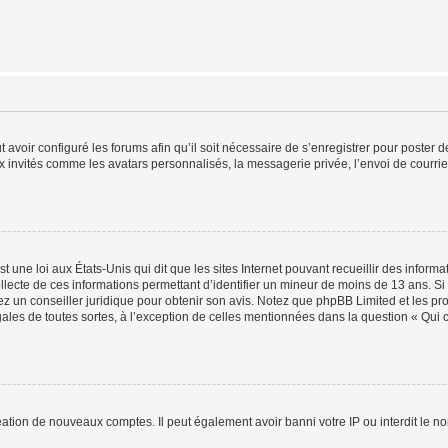
t avoir configuré les forums afin qu’il soit nécessaire de s’enregistrer pour poster
x invités comme les avatars personnalisés, la messagerie privée, l’envoi de courri
t une loi aux États-Unis qui dit que les sites Internet pouvant recueillir des infor
ollecte de ces informations permettant d’identifier un mineur de moins de 13 ans. S
tez un conseiller juridique pour obtenir son avis. Notez que phpBB Limited et les pr
gales de toutes sortes, à l’exception de celles mentionnées dans la question « Qui
réation de nouveaux comptes. Il peut également avoir banni votre IP ou interdit le no