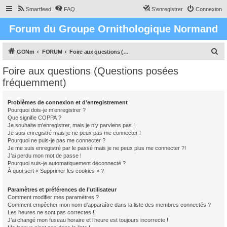
Smartfeed
FAQ
S’enregistrer
Connexion
Forum du Groupe Ornithologique Normand
R
GONm
FORUM
Foire aux questions (Questions posées fréquemment)
e
Foire aux questions (Questions posées
c
fréquemment)
h
e
Problèmes de connexion et d’enregistrement
Pourquoi dois-je m’enregistrer ?
r
Que signifie COPPA ?
c
Je souhaite m’enregistrer, mais je n’y parviens pas !
Je suis enregistré mais je ne peux pas me connecter !
h
Pourquoi ne puis-je pas me connecter ?
Je me suis enregistré par le passé mais je ne peux plus me connecter ?!
e
J’ai perdu mon mot de passe !
r
Pourquoi suis-je automatiquement déconnecté ?
À quoi sert « Supprimer les cookies » ?
Paramètres et préférences de l’utilisateur
Comment modifier mes paramètres ?
Comment empêcher mon nom d’apparaître dans la liste des membres connectés ?
Les heures ne sont pas correctes !
J’ai changé mon fuseau horaire et l’heure est toujours incorrecte !