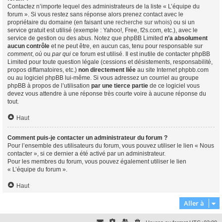
Contactez n’importe lequel des administrateurs de la liste « L’équipe du
forum ». Si vous restez sans réponse alors prenez contact avec le
propriétaire du domaine (en faisant une
recherche sur whois
) ou si un
service gratuit est utilisé (exemple : Yahoo!, Free, f2s.com, etc.), avec le
service de gestion ou des abus. Notez que phpBB Limited
n’a absolument
aucun contrôle
et ne peut être, en aucun cas, tenu pour responsable sur
comment
,
où
ou
par qui
ce forum est utilisé. Il est inutile de contacter phpBB
Limited pour toute question légale (cessions et désistements, responsabilité,
propos diffamatoires, etc.)
non directement liée
au site Internet phpbb.com
ou au logiciel phpBB lui-même. Si vous adressez un courriel au groupe
phpBB à propos de l’utilisation
par une tierce partie
de ce logiciel vous
devez vous attendre à une réponse très courte voire à aucune réponse du
tout.
Haut
Comment puis-je contacter un administrateur du forum ?
Pour l’ensemble des utilisateurs du forum, vous pouvez utiliser le lien « Nous
contacter », si ce dernier a été activé par un administrateur.
Pour les membres du forum, vous pouvez également utiliser le lien
« L’équipe du forum ».
Haut
Aller à