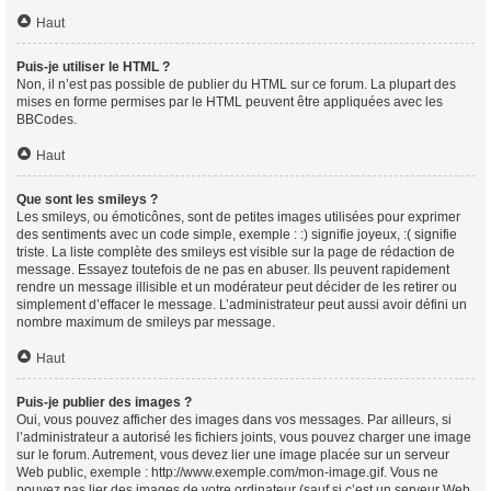
Haut
Puis-je utiliser le HTML ?
Non, il n’est pas possible de publier du HTML sur ce forum. La plupart des
mises en forme permises par le HTML peuvent être appliquées avec les
BBCodes.
Haut
Que sont les smileys ?
Les smileys, ou émoticônes, sont de petites images utilisées pour exprimer
des sentiments avec un code simple, exemple : :) signifie joyeux, :( signifie
triste. La liste complète des smileys est visible sur la page de rédaction de
message. Essayez toutefois de ne pas en abuser. Ils peuvent rapidement
rendre un message illisible et un modérateur peut décider de les retirer ou
simplement d’effacer le message. L’administrateur peut aussi avoir défini un
nombre maximum de smileys par message.
Haut
Puis-je publier des images ?
Oui, vous pouvez afficher des images dans vos messages. Par ailleurs, si
l’administrateur a autorisé les fichiers joints, vous pouvez charger une image
sur le forum. Autrement, vous devez lier une image placée sur un serveur
Web public, exemple : http://www.exemple.com/mon-image.gif. Vous ne
pouvez pas lier des images de votre ordinateur (sauf si c’est un serveur Web