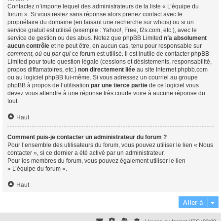
Contactez n’importe lequel des administrateurs de la liste « L’équipe du
forum ». Si vous restez sans réponse alors prenez contact avec le
propriétaire du domaine (en faisant une
recherche sur whois
) ou si un
service gratuit est utilisé (exemple : Yahoo!, Free, f2s.com, etc.), avec le
service de gestion ou des abus. Notez que phpBB Limited
n’a absolument
aucun contrôle
et ne peut être, en aucun cas, tenu pour responsable sur
comment
,
où
ou
par qui
ce forum est utilisé. Il est inutile de contacter phpBB
Limited pour toute question légale (cessions et désistements, responsabilité,
propos diffamatoires, etc.)
non directement liée
au site Internet phpbb.com
ou au logiciel phpBB lui-même. Si vous adressez un courriel au groupe
phpBB à propos de l’utilisation
par une tierce partie
de ce logiciel vous
devez vous attendre à une réponse très courte voire à aucune réponse du
tout.
Haut
Comment puis-je contacter un administrateur du forum ?
Pour l’ensemble des utilisateurs du forum, vous pouvez utiliser le lien « Nous
contacter », si ce dernier a été activé par un administrateur.
Pour les membres du forum, vous pouvez également utiliser le lien
« L’équipe du forum ».
Haut
Aller à