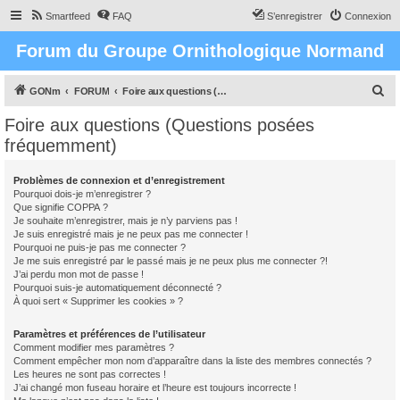
Smartfeed
FAQ
S’enregistrer
Connexion
Forum du Groupe Ornithologique Normand
R
GONm
FORUM
Foire aux questions (Questions posées fréquemment)
e
Foire aux questions (Questions posées
c
fréquemment)
h
e
Problèmes de connexion et d’enregistrement
Pourquoi dois-je m’enregistrer ?
r
Que signifie COPPA ?
c
Je souhaite m’enregistrer, mais je n’y parviens pas !
Je suis enregistré mais je ne peux pas me connecter !
h
Pourquoi ne puis-je pas me connecter ?
Je me suis enregistré par le passé mais je ne peux plus me connecter ?!
e
J’ai perdu mon mot de passe !
r
Pourquoi suis-je automatiquement déconnecté ?
À quoi sert « Supprimer les cookies » ?
Paramètres et préférences de l’utilisateur
Comment modifier mes paramètres ?
Comment empêcher mon nom d’apparaître dans la liste des membres connectés ?
Les heures ne sont pas correctes !
J’ai changé mon fuseau horaire et l’heure est toujours incorrecte !