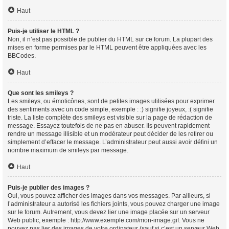
Haut
Puis-je utiliser le HTML ?
Non, il n’est pas possible de publier du HTML sur ce forum. La plupart des
mises en forme permises par le HTML peuvent être appliquées avec les
BBCodes.
Haut
Que sont les smileys ?
Les smileys, ou émoticônes, sont de petites images utilisées pour exprimer
des sentiments avec un code simple, exemple : :) signifie joyeux, :( signifie
triste. La liste complète des smileys est visible sur la page de rédaction de
message. Essayez toutefois de ne pas en abuser. Ils peuvent rapidement
rendre un message illisible et un modérateur peut décider de les retirer ou
simplement d’effacer le message. L’administrateur peut aussi avoir défini un
nombre maximum de smileys par message.
Haut
Puis-je publier des images ?
Oui, vous pouvez afficher des images dans vos messages. Par ailleurs, si
l’administrateur a autorisé les fichiers joints, vous pouvez charger une image
sur le forum. Autrement, vous devez lier une image placée sur un serveur
Web public, exemple : http://www.exemple.com/mon-image.gif. Vous ne
pouvez pas lier des images de votre ordinateur (sauf si c’est un serveur Web