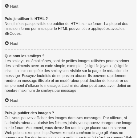
Haut
Puis-je utiliser le HTML ?
Non, il n’est pas possible de publier du HTML sur ce forum. La plupart des
mises en forme permises par le HTML peuvent être appliquées avec les
BBCodes.
Haut
Que sont les smileys ?
Les smileys, ou émoticônes, sont de petites images utilisées pour exprimer
des sentiments avec un code simple, exemple : :) signifie joyeux, :( signifie
triste. La liste complète des smileys est visible sur la page de rédaction de
message. Essayez toutefois de ne pas en abuser. Ils peuvent rapidement
rendre un message illisible et un modérateur peut décider de les retirer ou
simplement d’effacer le message. L’administrateur peut aussi avoir défini un
nombre maximum de smileys par message.
Haut
Puis-je publier des images ?
Oui, vous pouvez afficher des images dans vos messages. Par ailleurs, si
l’administrateur a autorisé les fichiers joints, vous pouvez charger une image
sur le forum. Autrement, vous devez lier une image placée sur un serveur
Web public, exemple : http://www.exemple.com/mon-image.gif. Vous ne
pouvez pas lier des images de votre ordinateur (sauf si c’est un serveur Web