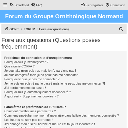
Smartfeed
FAQ
S’enregistrer
Connexion
Forum du Groupe Ornithologique Normand
R
GONm
FORUM
Foire aux questions (Questions posées fréquemment)
e
Foire aux questions (Questions posées
c
fréquemment)
h
e
Problèmes de connexion et d’enregistrement
Pourquoi dois-je m’enregistrer ?
r
Que signifie COPPA ?
c
Je souhaite m’enregistrer, mais je n’y parviens pas !
Je suis enregistré mais je ne peux pas me connecter !
h
Pourquoi ne puis-je pas me connecter ?
Je me suis enregistré par le passé mais je ne peux plus me connecter ?!
e
J’ai perdu mon mot de passe !
r
Pourquoi suis-je automatiquement déconnecté ?
À quoi sert « Supprimer les cookies » ?
Paramètres et préférences de l’utilisateur
Comment modifier mes paramètres ?
Comment empêcher mon nom d’apparaître dans la liste des membres connectés ?
Les heures ne sont pas correctes !
J’ai changé mon fuseau horaire et l’heure est toujours incorrecte !