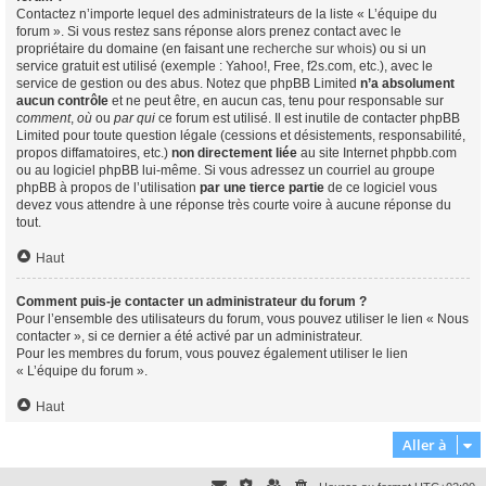
Contactez n’importe lequel des administrateurs de la liste « L’équipe du
forum ». Si vous restez sans réponse alors prenez contact avec le
propriétaire du domaine (en faisant une
recherche sur whois
) ou si un
service gratuit est utilisé (exemple : Yahoo!, Free, f2s.com, etc.), avec le
service de gestion ou des abus. Notez que phpBB Limited
n’a absolument
aucun contrôle
et ne peut être, en aucun cas, tenu pour responsable sur
comment
,
où
ou
par qui
ce forum est utilisé. Il est inutile de contacter phpBB
Limited pour toute question légale (cessions et désistements, responsabilité,
propos diffamatoires, etc.)
non directement liée
au site Internet phpbb.com
ou au logiciel phpBB lui-même. Si vous adressez un courriel au groupe
phpBB à propos de l’utilisation
par une tierce partie
de ce logiciel vous
devez vous attendre à une réponse très courte voire à aucune réponse du
tout.
Haut
Comment puis-je contacter un administrateur du forum ?
Pour l’ensemble des utilisateurs du forum, vous pouvez utiliser le lien « Nous
contacter », si ce dernier a été activé par un administrateur.
Pour les membres du forum, vous pouvez également utiliser le lien
« L’équipe du forum ».
Haut
Aller à